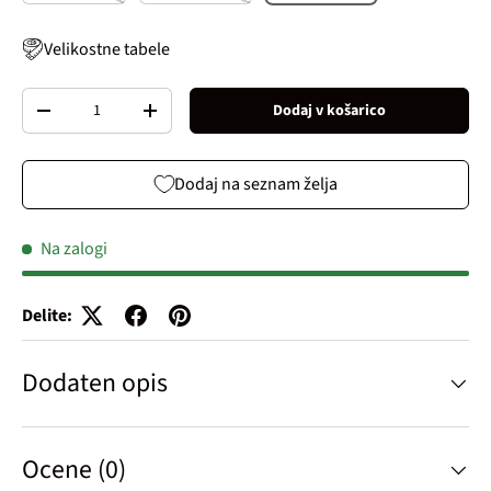
Velikostne tabele
Količina
Dodaj v košarico
Decrease quantity
Increase quantity
Dodaj na seznam želja
Na zalogi
Delite:
Dodaten opis
Ocene (0)