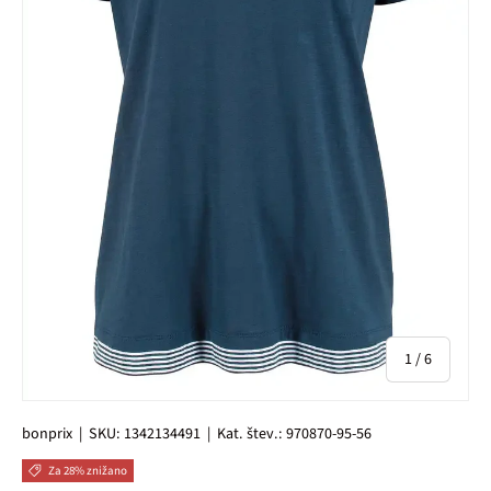
od
1
/
6
bonprix
|
SKU:
1342134491
|
Kat. štev.:
970870-95-56
Za 28% znižano