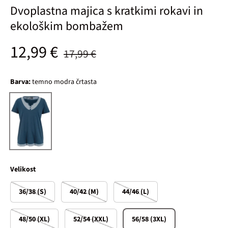
Dvoplastna majica s kratkimi rokavi in
ekološkim bombažem
Običajna cena
Prodajna cena
12,99 €
17,99 €
Barva:
temno modra črtasta
temno modra črtasta
Velikost
36/38 (S)
40/42 (M)
44/46 (L)
48/50 (XL)
52/54 (XXL)
56/58 (3XL)