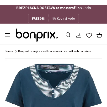
BREZPLAČNA DOSTAVA za vsa naročila
s kodo
Na vsebino
FREE268
Kopiraj kodo
Menu
Iskanje
Prijava
Koša
Iskanje
Iskanje
Domov
Dvoplastna majica s kratkimi rokavi in ekološkim bombažem
Slika 1 je zdaj na voljo v galerijskem pogledu
Preskoči na informacije o izdelku