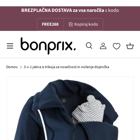
BREZPLAČNA DOSTAVA za vsa naročila
s kodo
Na vsebino
FREE268
Kopiraj kodo
Menu
Iskanje
Prijava
Koša
Iskanje
Iskanje
Domov
3-v-1 jakna iz trikoja za nosečnost in nošenje dojenčka
Slika 1 je zdaj na voljo v galerijskem pogledu
Preskoči na informacije o izdelku