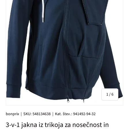
od
1
/
6
bonprix
|
SKU:
548134638
|
Kat. štev.:
941492-94-32
3-v-1 jakna iz trikoja za nosečnost in