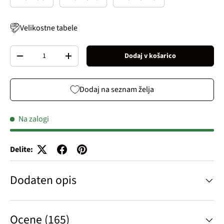
Velikostne tabele
Količina
Dodaj v košarico
Decrease quantity
Increase quantity
Dodaj na seznam želja
Na zalogi
Delite:
Dodaten opis
Ocene (165)