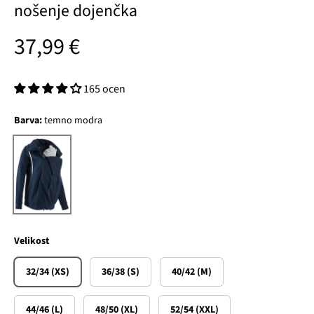
nošenje dojenčka
Običajna cena
37,99 €
165 ocen
Barva:
temno modra
temno modra
Velikost
32/34 (XS)
36/38 (S)
40/42 (M)
44/46 (L)
48/50 (XL)
52/54 (XXL)