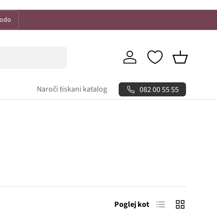
kodo
Prijava
Košarica
Naroči tiskani katalog
082 00 55 55
Lista izdelkov
Mreža izdelk
Poglej kot