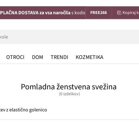
PLAČNA DOSTAVA za vsa naročila
s kodo
FREE268
Kopiraj 
OTROCI
DOM
TRENDI
KOZMETIKA
Pomladna ženstvena svežina
(0 izdelkov)
ev z elastično golenico