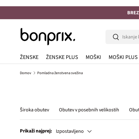
Na vsebino
BREZ
Iskanje
Iskanje
ŽENSKE
ŽENSKE PLUS
MOŠKI
MOŠKI PLUS
Domov
Pomladna ženstvena svežina
Široka obutev
Obutev v posebnih velikostih
Obut
Prikaži najprej:
Izpostavljeno