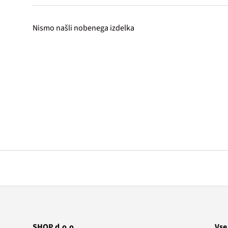
Nismo našli nobenega izdelka
SHOP d.o.o.
Vse