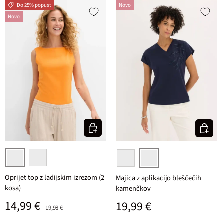
Do 25% popust
Novo
Novo
Izberi varianto
Izberi v
svetlo siva melirana/živo oranžna
bela/črna
bela
temno modra
Oprijet top z ladijskim izrezom (2
Majica z aplikacijo bleščečih
kosa)
kamenčkov
Prodajna cena
Običajna cena
14,99 €
Običajna cena
19,99 €
19,98 €