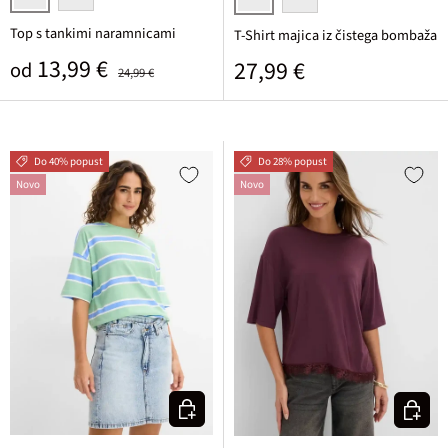
črna
bela
bela potiskana
žajbljevo zelena potiskana
Top s tankimi naramnicami
T-Shirt majica iz čistega bombaža
Prodajna cena
Običajna cena
13,99 €
Običajna cena
27,99 €
od
24,99 €
Do 40% popust
Do 28% popust
Novo
Novo
Izberi varianto
Izberi v