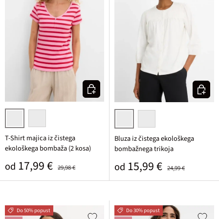
Izberi varianto
Izberi v
rozasta/živo rdeča/bela črtasta
bela/svetlo metina/olivna črtasta
bela
rozasta
T-Shirt majica iz čistega
Bluza iz čistega ekološkega
ekološkega bombaža (2 kosa)
bombažnega trikoja
Prodajna cena
Običajna cena
17,99 €
Prodajna cena
Običajna cena
15,99 €
od
od
29,98 €
24,99 €
Do 50% popust
Do 30% popust