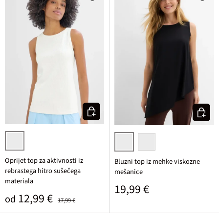
Izberi varianto
Izberi v
bela
črna
črna/mat kamelja potiska
Oprijet top za aktivnosti iz
Bluzni top iz mehke viskozne
rebrastega hitro sušečega
mešanice
materiala
Običajna cena
19,99 €
Prodajna cena
Običajna cena
12,99 €
od
17,99 €