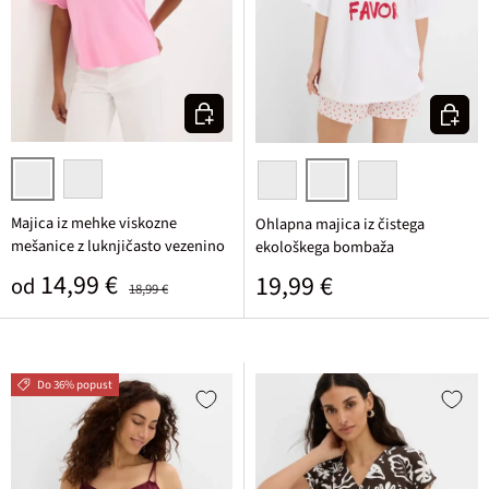
Izberi varianto
Izberi v
rozasta
bela
pink/opal zelena potiskan
rdeča/bela potiskana
bela leopardji žival
Majica iz mehke viskozne
Ohlapna majica iz čistega
mešanice z luknjičasto vezenino
ekološkega bombaža
Prodajna cena
Običajna cena
14,99 €
Običajna cena
19,99 €
od
18,99 €
Do 36% popust