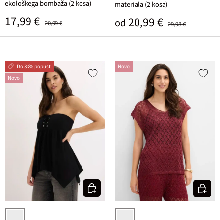
ekološkega bombaža (2 kosa)
materiala (2 kosa)
Prodajna cena
Običajna cena
17,99 €
Prodajna cena
Običajna cena
20,99 €
od
20,99 €
29,98 €
Do 33% popust
Novo
Novo
Izberi varianto
Izberi v