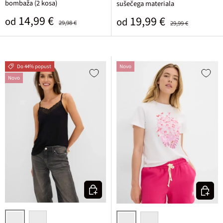
bombaža (2 kosa)
sušečega materiala
Prodajna cena
Običajna cena
14,99 €
Prodajna cena
Običajna cena
19,99 €
od
od
29,98 €
29,99 €
Do 44% popust
Novo
Novo
Izberi varianto
Izberi v