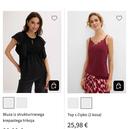
Izberi varianto
Izberi v
črna
cimetova
bela + črna
javorjeva + črna
Bluza iz strukturiranega
Top s čipko (2 kosa)
krepastega trikoja
Običajna cena
25,98 €