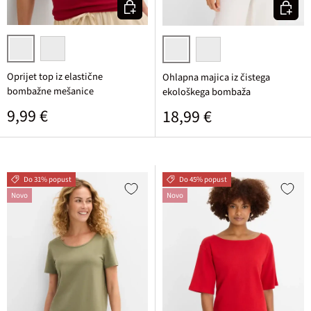
Izberi varianto
Izberi v
češnjeva
naravno zelena
bela/pink/rumena potiskana
pink/rozasta/rumena poti
Oprijet top iz elastične
Ohlapna majica iz čistega
bombažne mešanice
ekološkega bombaža
Običajna cena
9,99 €
Običajna cena
18,99 €
Do 31% popust
Do 45% popust
Novo
Novo