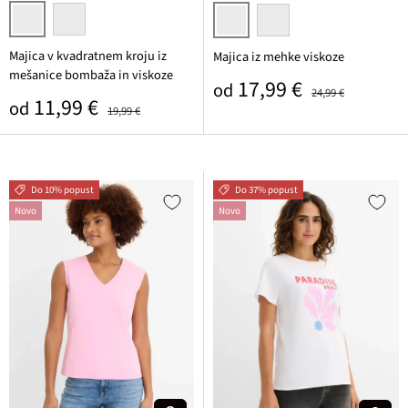
svetlo metina/srednje modra črtasta
rozasta/temno fuksija črtasta
kakavova
črna
Majica v kvadratnem kroju iz
Majica iz mehke viskoze
mešanice bombaža in viskoze
Prodajna cena
Običajna cena
17,99 €
od
24,99 €
Prodajna cena
Običajna cena
11,99 €
od
19,99 €
Do 10% popust
Do 37% popust
Novo
Novo