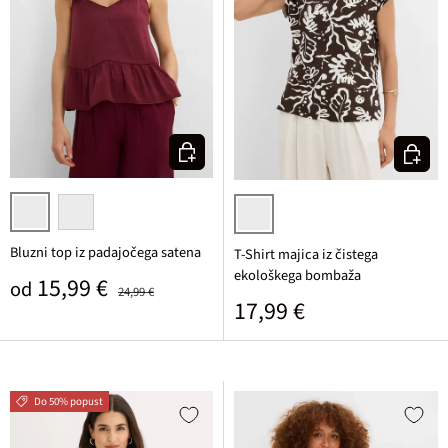
Izberi varianto
Izberi v
javorjeva
žafranova
temno rjava/bela potiskana
Bluzni top iz padajočega satena
T-Shirt majica iz čistega
ekološkega bombaža
Prodajna cena
Običajna cena
15,99 €
od
24,99 €
Običajna cena
17,99 €
Do 50% popust