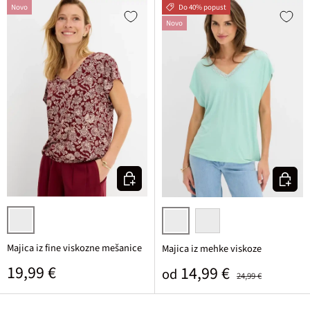
Novo
Do 40% popust
Novo
Izberi varianto
Izberi v
rubinasta/svetlo rozasta potiskana
svetlo metina
črna
Majica iz fine viskozne mešanice
Majica iz mehke viskoze
Običajna cena
19,99 €
Prodajna cena
Običajna cena
14,99 €
od
24,99 €