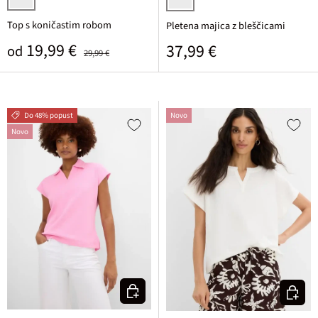
črna
javorjeva
Top s koničastim robom
Pletena majica z bleščicami
Prodajna cena
Običajna cena
19,99 €
Običajna cena
37,99 €
od
29,99 €
Do 48% popust
Novo
Novo
Izberi varianto
Izberi v