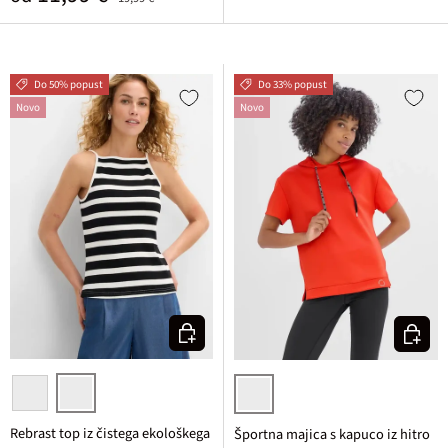
Do 50% popust
Do 33% popust
Novo
Novo
Izberi varianto
Izberi v
temno fuksija/rozasta črtasta + svetlo metina enobarvna
črna/bela črtasta + črna enobarvna
ognjeno rdeča
Rebrast top iz čistega ekološkega
Športna majica s kapuco iz hitro