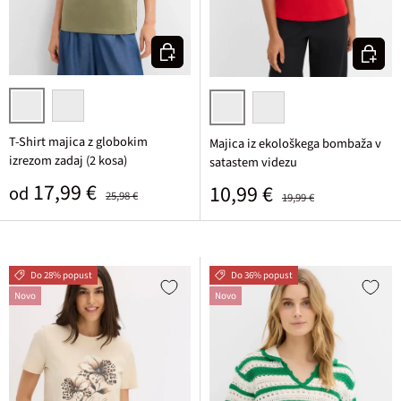
Izberi varianto
Izberi v
črna/olivna
rozasta/živo rdeča
rdeča
rozasta
T-Shirt majica z globokim
Majica iz ekološkega bombaža v
izrezom zadaj (2 kosa)
satastem videzu
Prodajna cena
Običajna cena
17,99 €
Prodajna cena
Običajna cena
10,99 €
od
25,98 €
19,99 €
Do 28% popust
Do 36% popust
Novo
Novo