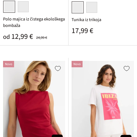
rozasta
rdeča
bela
kobaltna
Polo majica iz čistega ekološkega
Tunika iz trikoja
bombaža
Običajna cena
17,99 €
Prodajna cena
Običajna cena
12,99 €
od
24,99 €
Novo
Novo