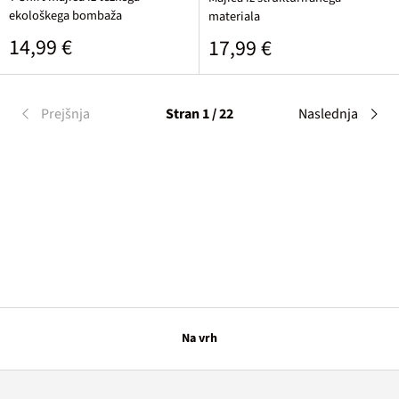
ekološkega bombaža
materiala
Običajna cena
14,99 €
Običajna cena
17,99 €
Prejšnja
Stran 1 / 22
Naslednja
Na vrh