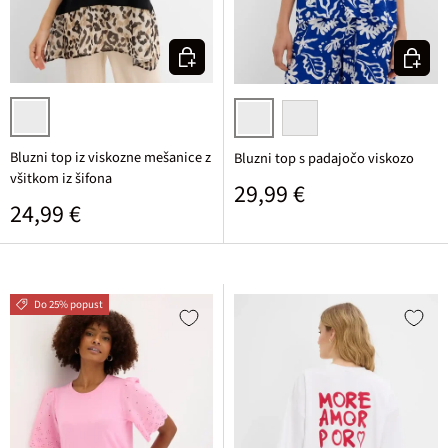
Izberi varianto
Izberi v
črna/leopardji živalski vzorec
kobaltna/bela potiskana
temno rjava/bela potiskan
Bluzni top iz viskozne mešanice z
Bluzni top s padajočo viskozo
všitkom iz šifona
Običajna cena
29,99 €
Običajna cena
24,99 €
Do 25% popust