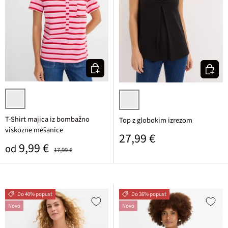
Izberi varianto
Izberi v
rozasta/živo rdeča/bela črtasta
črna
T-Shirt majica iz bombažno
Top z globokim izrezom
viskozne mešanice
Običajna cena
27,99 €
Prodajna cena
Običajna cena
9,99 €
od
17,99 €
Do 40% popust
Do 36% popust
Novo
Novo