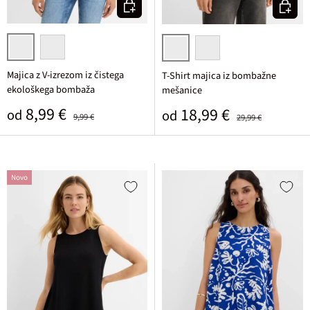
Izberi varianto
Izberi v
rozasta
črna
bela potiskana
žajbljevo zelena potiskana
Majica z V-izrezom iz čistega
T-Shirt majica iz bombažne
ekološkega bombaža
mešanice
Prodajna cena
Običajna cena
8,99 €
Prodajna cena
Običajna cena
18,99 €
od
od
9,99 €
29,99 €
Novo