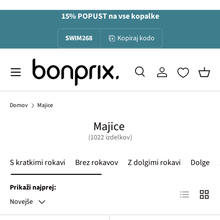
15% POPUST na vse kopalke
Na vsebino
SWIM268
Kopiraj kodo
Menu
Iskanje
Prijava
Koša
Iskanje
Iskanje
Domov
Majice
Majice
(1022 izdelkov)
S kratkimi rokavi
Brez rokavov
Z dolgimi rokavi
Dolge
Prikaži najprej:
Lista izdelko
Mreža 
Novejše