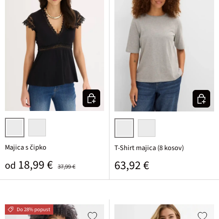
Izberi varianto
Izberi v
črna
bela
rozasta/bela/temno modra/črna/sv
črna/bela/svetlo siva mel
Majica s čipko
T-Shirt majica (8 kosov)
Prodajna cena
Običajna cena
18,99 €
Običajna cena
63,92 €
od
37,99 €
Do 28% popust