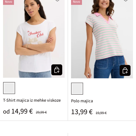
Novo
Novo
Izberi varianto
Izberi v
bela
svetlo metina/rozasta/bela prečno
T-Shirt majica iz mehke viskoze
Polo majica
Prodajna cena
Običajna cena
14,99 €
Prodajna cena
Običajna cena
13,99 €
od
29,99 €
19,99 €