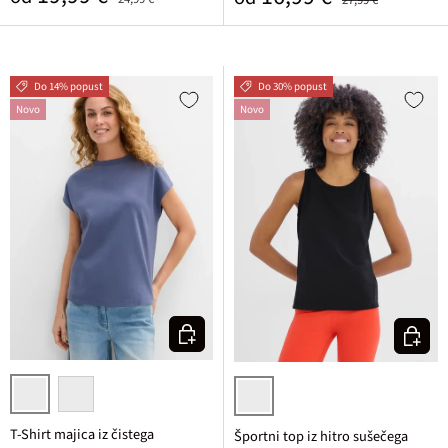
27,99 €
Do 14% popust
Do 30% popust
Novo
Novo
Izberi varianto
Izberi v
indigo/črna
rozasta/bela
črna + ognjeno rdeča
T-Shirt majica iz čistega
Športni top iz hitro sušečega