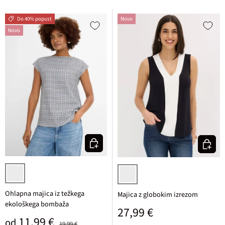
Do 40% popust
Novo
Novo
Izberi varianto
Izberi v
črna karirasta
črna/bela
Ohlapna majica iz težkega
Majica z globokim izrezom
ekološkega bombaža
Običajna cena
27,99 €
Prodajna cena
Običajna cena
11,99 €
od
19,99 €