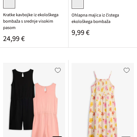
svetlo moder denim
španski bezeg potiskana
Kratke kavbojke iz ekološkega
Ohlapna majica iz čistega
bombaža s srednje visokim
ekološkega bombaža
pasom
Običajna cena
9,99 €
Običajna cena
24,99 €