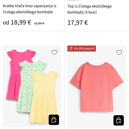
moder denim
svetlo metina + svetlo rumena + p
Kratke hlače brez zapenjanja iz
Top iz čistega ekološkega
čistega ekološkega bombaža
bombaža (3 kosi)
Prodajna cena
Običajna cena
18,99 €
Običajna cena
17,97 €
od
21,99 €
Do 20% popust
Izberi varianto
Izberi v