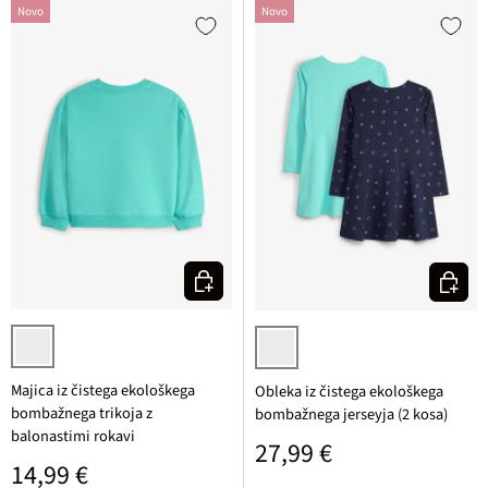
Novo
Novo
Izberi varianto
Izberi v
svetlo zelena
tintna/modra potiskana + turkizn
Majica iz čistega ekološkega
Obleka iz čistega ekološkega
bombažnega trikoja z
bombažnega jerseyja (2 kosa)
balonastimi rokavi
Običajna cena
27,99 €
Običajna cena
14,99 €