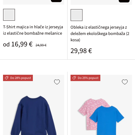
srednje modra
slezasta + nočno modra cvetlična
T-Shirt majica in hlače iz jerseyja
Obleka iz elastičnega jerseyja z
iz elastične bombažne mešanice
deležem ekološkega bombaža (2
kosa)
Prodajna cena
Običajna cena
16,99 €
od
24,99 €
Običajna cena
29,98 €
Do 28% popust
Do 25% popust