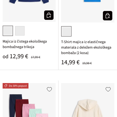
Izberi varianto
Izberi v
nočno modra/bela potiskana
svetlo rumena/srednje modra potiskana
srednje modra/slezasta potiskana +
Majica iz čistega ekološkega
T-Shirt majica iz elastičnega
bombažnega trikoja
materiala z deležem ekološkega
bombaža (2 kosa)
Prodajna cena
Običajna cena
12,99 €
od
17,99 €
Prodajna cena
Običajna cena
14,99 €
19,98 €
Do 30% popust