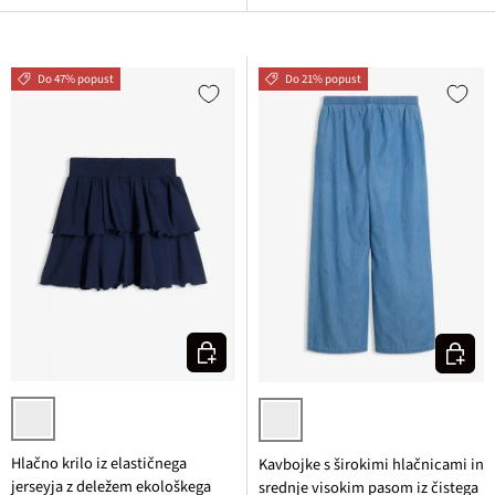
Do 47% popust
Do 21% popust
Izberi varianto
Izberi v
temno modra
moder denim
Hlačno krilo iz elastičnega
Kavbojke s širokimi hlačnicami in
jerseyja z deležem ekološkega
srednje visokim pasom iz čistega