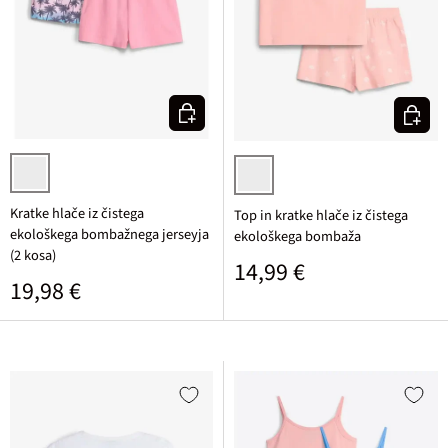
Izberi varianto
Izberi v
breskova/malinova
svetlo rozasta/bela potiskana
Kratke hlače iz čistega
Top in kratke hlače iz čistega
ekološkega bombažnega jerseyja
ekološkega bombaža
(2 kosa)
Običajna cena
14,99 €
Običajna cena
19,98 €