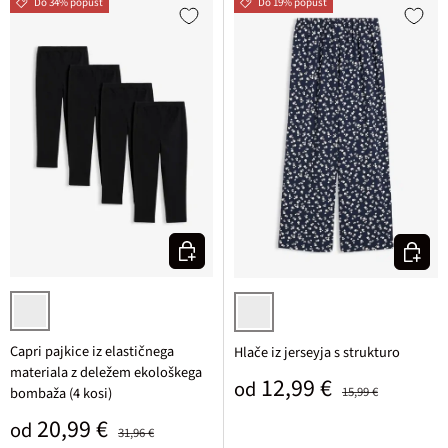
Do 34% popust
Do 19% popust
Izberi varianto
Izberi v
črna
temno modra/bela cvetlična
Capri pajkice iz elastičnega
Hlače iz jerseyja s strukturo
materiala z deležem ekološkega
Prodajna cena
Običajna cena
12,99 €
od
bombaža (4 kosi)
15,99 €
Prodajna cena
Običajna cena
20,99 €
od
31,96 €