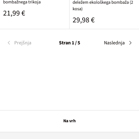
bombažnega trikoja
deležem ekološkega bombaža (2
kosa)
Običajna cena
21,99 €
Običajna cena
29,98 €
Prejšnja
Stran 1 / 5
Naslednja
Na vrh