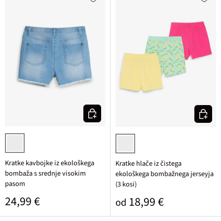
Izberi varianto
Izberi v
svetlo moder denim
svetlo metina + svetlo rumena + p
Kratke kavbojke iz ekološkega
Kratke hlače iz čistega
bombaža s srednje visokim
ekološkega bombažnega jerseyja
pasom
(3 kosi)
Običajna cena
24,99 €
Običajna cena
18,99 €
od