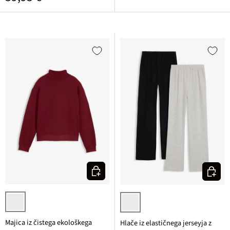
Izberi varianto
Izberi v
rubinasta
črna/svetlo siva melirana
Majica iz čistega ekološkega
Hlače iz elastičnega jerseyja z