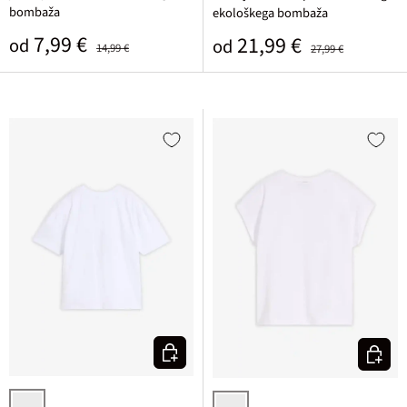
bombaža
ekološkega bombaža
Prodajna cena
Običajna cena
7,99 €
Prodajna cena
Običajna cena
21,99 €
od
od
14,99 €
27,99 €
Izberi varianto
Izberi v