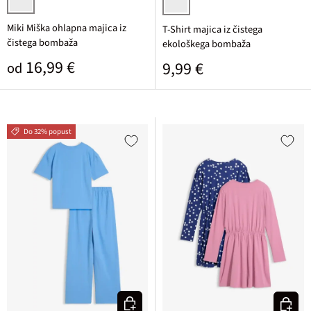
bela potiskana
bela cvetlična
Miki Miška ohlapna majica iz
T-Shirt majica iz čistega
čistega bombaža
ekološkega bombaža
Običajna cena
16,99 €
Običajna cena
9,99 €
od
Do 32% popust
Izberi varianto
Izberi v