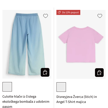
Do 13% popust
Izberi varianto
Izberi v
svetlo moder denim
svetlo lila
Culotte hlače iz čistega
Disneyjeva Žverca (Stich) in
ekološkega bombaža z udobnim
Angel T-Shirt majica
pasom