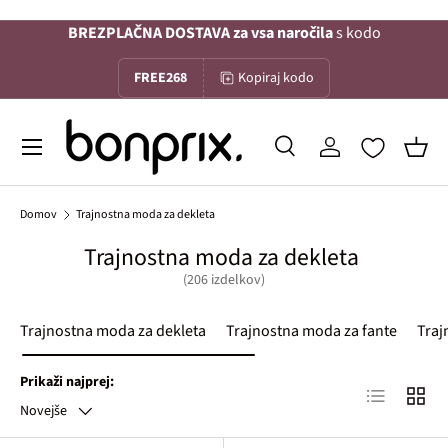
BREZPLAČNA DOSTAVA za vsa naročila
s kodo
Na vsebino
FREE268
Kopiraj kodo
Menu
Iskanje
Prijava
Koša
Iskanje
Iskanje
Domov
Trajnostna moda za dekleta
Trajnostna moda za dekleta
(206 izdelkov)
Trajnostna moda za dekleta
Trajnostna moda za fante
Traj
Prikaži najprej:
Lista izdelko
Mreža 
Novejše