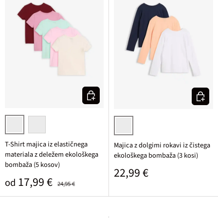
Izberi varianto
Izberi v
rozasta + bisernata + svetlo metina + slezasta + rubinasta
bela + črna
temno modra + breskova + bela
T-Shirt majica iz elastičnega
Majica z dolgimi rokavi iz čistega
materiala z deležem ekološkega
ekološkega bombaža (3 kosi)
bombaža (5 kosov)
Običajna cena
22,99 €
Prodajna cena
Običajna cena
17,99 €
od
24,95 €