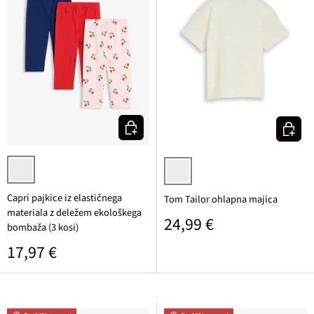
Izberi varianto
Izberi v
ognjeno rdeča + mornarska + svetlo rozasta
bela potiskana
Capri pajkice iz elastičnega
Tom Tailor ohlapna majica
materiala z deležem ekološkega
Običajna cena
24,99 €
bombaža (3 kosi)
Običajna cena
17,97 €