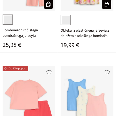
Izberi varianto
Izberi v
črna + svetlo rozasta
srebrna cvetlična
Kombinezon iz čistega
Obleka iz elastičnega jerseyja z
bombažnega jerseyja
deležem ekološkega bombaža
Običajna cena
25,98 €
Običajna cena
19,99 €
Do 22% popust