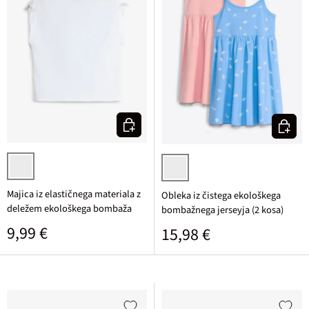
Izberi varianto
Izberi v
bela potiskana
srednje modra + svetlo rozasta
Majica iz elastičnega materiala z
Obleka iz čistega ekološkega
deležem ekološkega bombaža
bombažnega jerseyja (2 kosa)
Običajna cena
9,99 €
Običajna cena
15,98 €