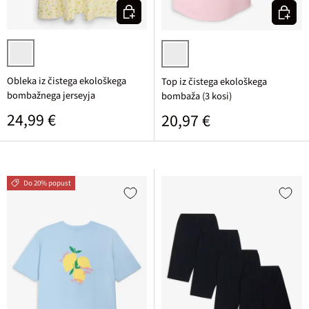
Izberi varianto
Izberi v
bela/svetlo rumena potiskana
svetlo metina + bela + rozasta pot
Obleka iz čistega ekološkega
Top iz čistega ekološkega
bombažnega jerseyja
bombaža (3 kosi)
Običajna cena
24,99 €
Običajna cena
20,97 €
Do 20% popust