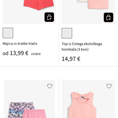
Izberi varianto
Izberi v
rdeče pink + svetlo rozasta potiskana
bisernata + srednje modra + svetlo
Majica in kratke hlače
Top iz čistega ekološkega
bombaža (3 kosi)
Prodajna cena
Običajna cena
13,99 €
od
17,99 €
Običajna cena
14,97 €