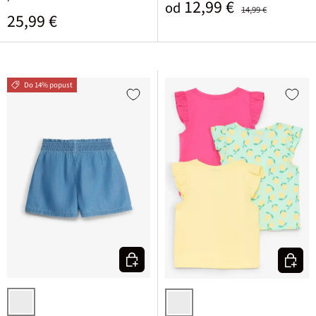
Prodajna cena
Običajna cena
12,99 €
od
14,99 €
Običajna cena
25,99 €
Do 14% popust
Izberi varianto
Izberi v