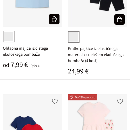
Izberi varianto
Izberi v
svetlo modra potiskana
črna
Ohlapna majica iz čistega
Kratke pajkice iz elastičnega
ekološkega bombaža
materiala z deležem ekološkega
bombaža (4 kosi)
Prodajna cena
Običajna cena
7,99 €
od
9,99 €
Običajna cena
24,99 €
Do 28% popust