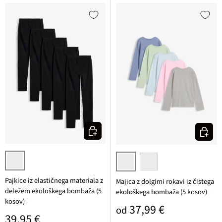
Izberi varianto
Izberi v
črna
svetlo ločje + svetlo modra + roza
črna + bisernata
Pajkice iz elastičnega materiala z
Majica z dolgimi rokavi iz čistega
deležem ekološkega bombaža (5
ekološkega bombaža (5 kosov)
kosov)
Običajna cena
37,99 €
od
Običajna cena
39,95 €