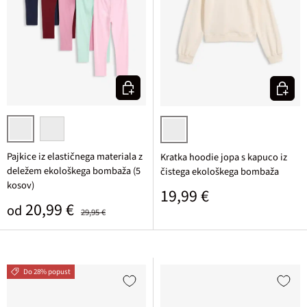
Izberi varianto
Izberi v
rozasta/temno modra/svetlo metina/slezasta/rubinasta
črna
bisernata
Pajkice iz elastičnega materiala z
Kratka hoodie jopa s kapuco iz
deležem ekološkega bombaža (5
čistega ekološkega bombaža
kosov)
Običajna cena
19,99 €
Prodajna cena
Običajna cena
20,99 €
od
29,95 €
Do 28% popust