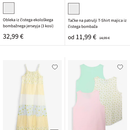
svetlo metina + svetlo rumena + pink potiskana
koralno rdeča
Obleka iz čistega ekološkega
Tačke na patrulji T-Shirt majica iz
bombažnega jerseyja (3 kosi)
čistega bombaža
Običajna cena
32,99 €
Prodajna cena
Običajna cena
11,99 €
od
14,99 €