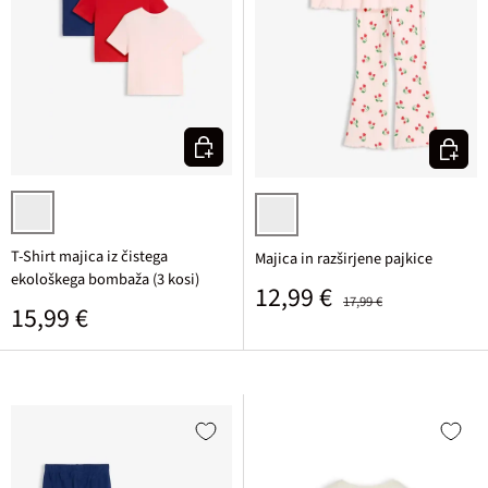
Izberi varianto
Izberi v
svetlo rozasta + ognjeno rdeča + mornarska potiskana
svetlo rozasta potiskana
T-Shirt majica iz čistega
Majica in razširjene pajkice
ekološkega bombaža (3 kosi)
Prodajna cena
Običajna cena
12,99 €
17,99 €
Običajna cena
15,99 €