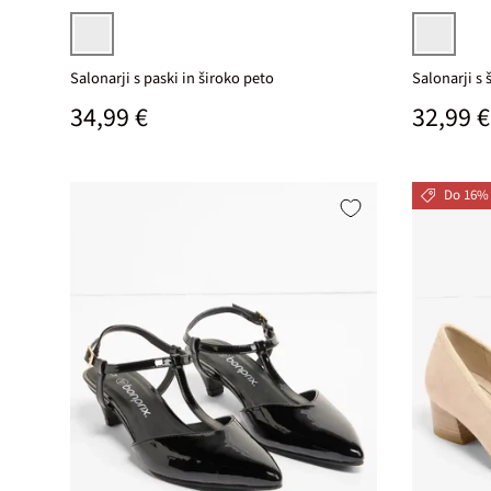
vinska
bež
Salonarji s paski in široko peto
Salonarji s 
Običajna cena
Običaj
34,99 €
32,99 €
Do 16%