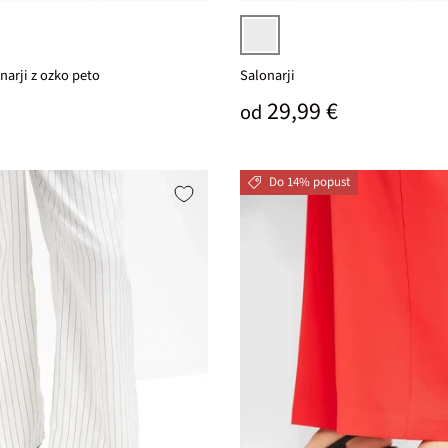
črna
narji z ozko peto
Salonarji
na cena
Običajna cena
29,99 €
od
Do 14% popust