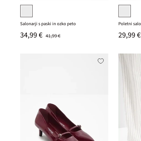
črna
bisernata
Salonarji s paski in ozko peto
Poletni salo
Prodajna cena
Običaj
34,99 €
Običajna cena
29,99 €
41,99 €