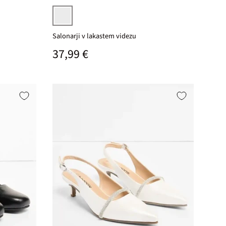
črna
Salonarji v lakastem videzu
Običajna cena
37,99 €