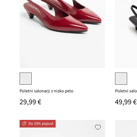
Izberi varianto
rubinasta
črna
Poletni salonarji z nizko peto
Poletni salo
Običajna cena
Običaj
29,99 €
49,99 €
Do 15% popust