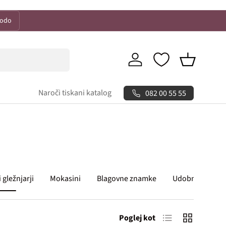
kodo
Prijava
Košarica
Naroči tiskani katalog
082 00 55 55
i gležnjarji
Mokasini
Blagovne znamke
Udobna obutev
Lista izdelkov
Mreža izdelk
Poglej kot