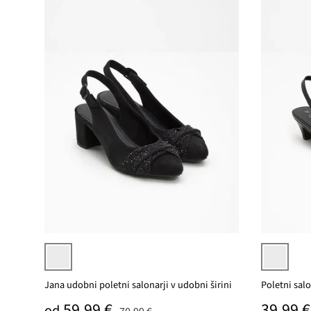
Izberi varianto
črna
črna
Jana udobni poletni salonarji v udobni širini
Poletni salon
Prodajna cena
Običaj
59,99 €
Običajna cena
39,99 €
od