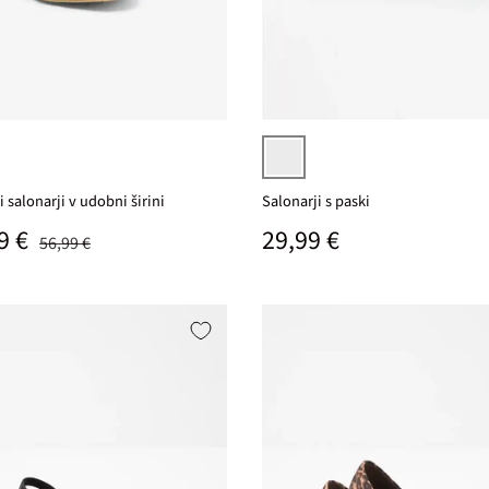
Izberi varianto
črna
 salonarji v udobni širini
Salonarji s paski
na cena
Običajna cena
9 €
Običajna cena
29,99 €
56,99 €