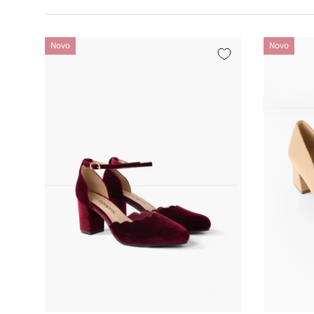
Novo
Novo
Izberi varianto