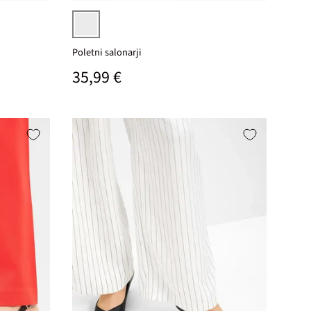
črna
Poletni salonarji
Običajna cena
35,99 €