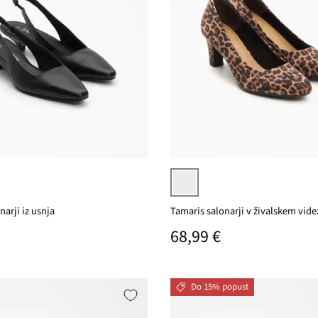
Izberi varianto
rjava leopardji živalski vzorec
narji iz usnja
Tamaris salonarji v živalskem vide
na cena
Običajna cena
68,99 €
Do 15% popust