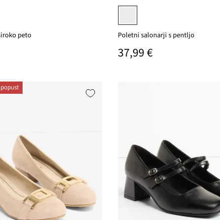
bež
široko peto
Poletni salonarji s pentljo
na cena
Običajna cena
37,99 €
 popust