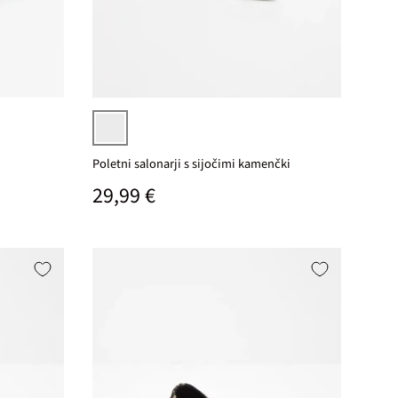
Izberi varianto
Izberi varianto
bisernata kovinska
Poletni salonarji s sijočimi kamenčki
Običajna cena
29,99 €