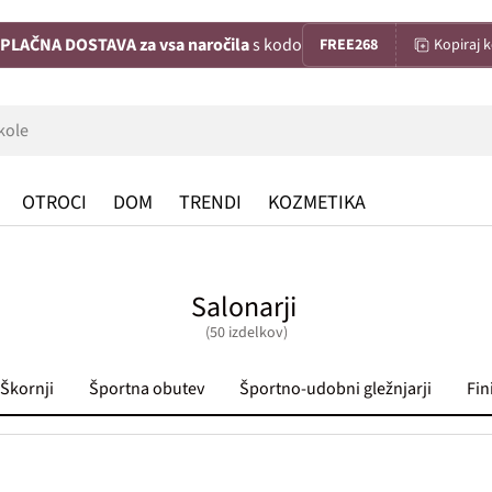
PLAČNA DOSTAVA za vsa naročila
s kodo
FREE268
Kopiraj 
OTROCI
DOM
TRENDI
KOZMETIKA
Salonarji
(50 izdelkov)
Škornji
Športna obutev
Športno-udobni gležnjarji
Fin