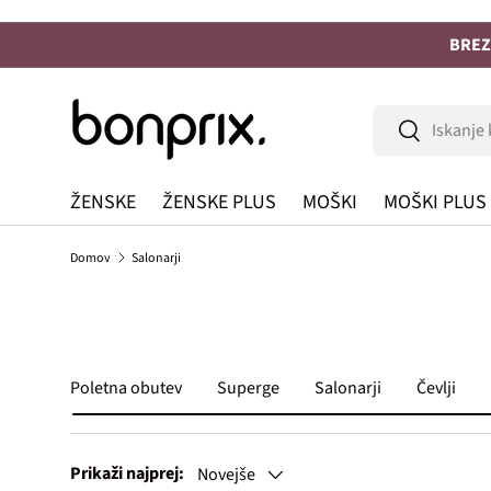
Na vsebino
BREZ
Iskanje
Iskanje
ŽENSKE
ŽENSKE PLUS
MOŠKI
MOŠKI PLUS
Domov
Salonarji
Poletna obutev
Superge
Salonarji
Čevlji
Prikaži najprej:
Novejše