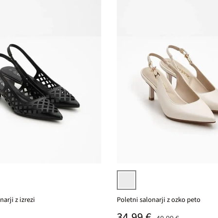
Izberi varianto
bež
arji z izrezi
Poletni salonarji z ozko peto
na cena
Prodajna cena
34,99 €
Običajna cena