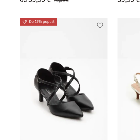
70,99 €
Do 17% popust
Izberi varianto