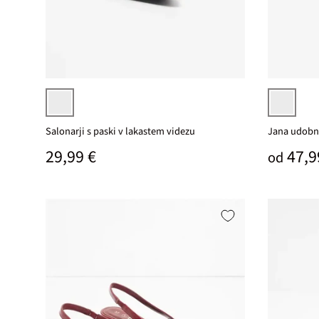
Izberi varianto
črna
bež
Salonarji s paski v lakastem videzu
Jana udobni
Običajna cena
Prodaj
29,99 €
47,9
od