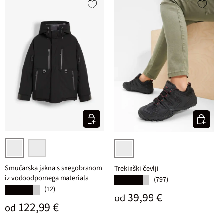
Izberi varianto
Izberi v
črna
bela
črna
Smučarska jakna s snegobranom
Trekinški čevlji
iz vodoodpornega materiala
(797)
★★★★★
(12)
★★★★★
Običajna cena
39,99 €
od
Običajna cena
122,99 €
od