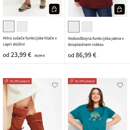
Izberi varianto
Izberi v
črna
sivo zelena
temno opečnata
črna
Hitro sušeče funkcijske hlače v
Vodoodbojna funkcijska jakna v
capri dolžini
dvoplastnem videzu
Prodajna cena
Običajna cena
23,99 €
Običajna cena
86,99 €
od
od
39,99 €
Do 35% popust
Do 19% popust