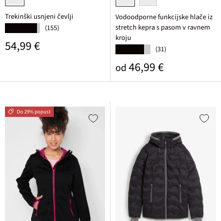
črna
temno modra
črna
Trekinški usnjeni čevlji
Vodoodporne funkcijske hlače iz
stretch kepra s pasom v ravnem
(155)
★★★★★
kroju
Običajna cena
54,99 €
(31)
★★★★★
Običajna cena
46,99 €
od
Do 29% popust