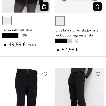
Izberi varianto
Izberi v
črna
črna
Lahka softshell jakna
Ultra lahka funkcijska jakna iz
vodoodpornega materiala
(65)
★★★★★
(9)
★★★★★
Prodajna cena
Običajna cena
49,99 €
od
69,99 €
Običajna cena
97,99 €
od