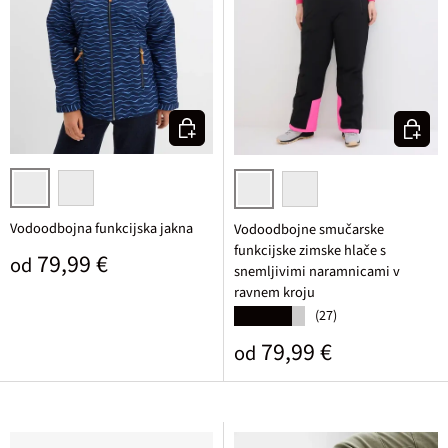
Izberi varianto
Izberi v
temno modra/srednje modra grafično potiskana
žajbljevo zelena grafično potiskana
črna
sivo zelena
Vodoodbojna funkcijska jakna
Vodoodbojne smučarske
funkcijske zimske hlače s
Običajna cena
79,99 €
od
snemljivimi naramnicami v
ravnem kroju
(27)
★★★★★
Običajna cena
79,99 €
od