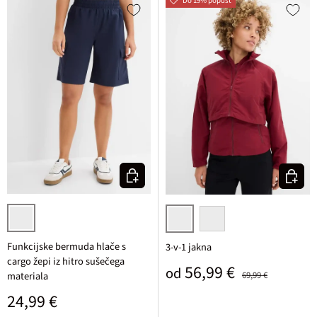
Do 19% popust
Izberi varianto
Izberi v
temno modra
rubinasta
črna
Funkcijske bermuda hlače s
3-v-1 jakna
cargo žepi iz hitro sušečega
Prodajna cena
Običajna cena
56,99 €
od
materiala
69,99 €
Običajna cena
24,99 €