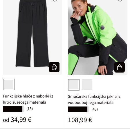
Izberi varianto
Izberi v
črna
zelena neonska/črna
magnolija/črna
Funkcijske hlače z naborki iz
Smučarska funkcijska jakna iz
hitro sušečega materiala
vodoodbojnega materiala
(15)
★★★★★
(43)
★★★★★
Običajna cena
34,99 €
Običajna cena
108,99 €
od