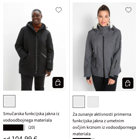
Izberi varianto
Izberi v
črna
skrilasta melirana
bordo melirana
Smučarska funkcijska jakna iz
Za zunanje aktivnosti primerna
vodoodbojnega materiala
funkcijska jakna z umetnim
ovčjim krznom iz vodoodpornega
(20)
★★★★★
materiala
Običajna cena
104,99 €