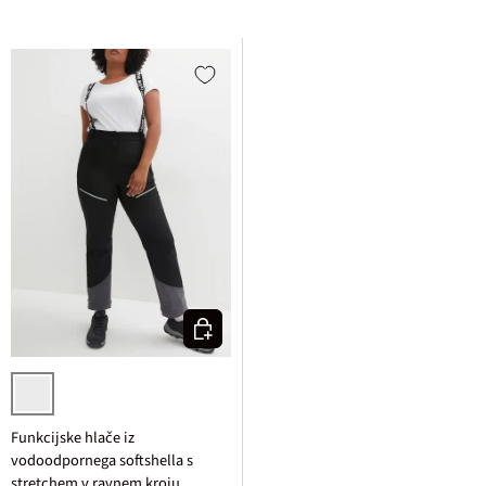
Izberi varianto
črna
Funkcijske hlače iz
vodoodpornega softshella s
stretchem v ravnem kroju