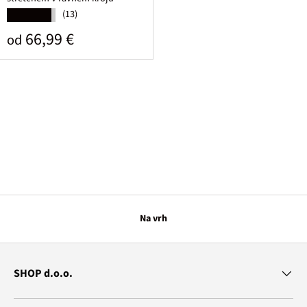
(13)
★★★★★
Običajna cena
66,99 €
od
Na vrh
SHOP d.o.o.