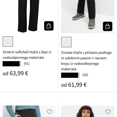
Izberi varianto
Izberi v
črna
črna
Stretch softshell hlače z žepi iz
Zimske hlače s plišasto podlogo
vodoodpornega materiala
in udobnim pasom v ravnem
kroju iz vodoodbojnega
(91)
★★★★★
materiala
Običajna cena
63,99 €
od
(20)
★★★★★
Običajna cena
61,99 €
od