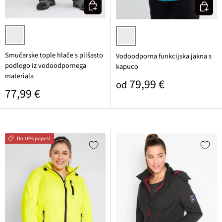
Izberi varianto
Izberi v
črna
turkizna
Smučarske tople hlače s plišasto
Vodoodporna funkcijska jakna s
podlogo iz vodoodpornega
kapuco
materiala
Običajna cena
79,99 €
od
Običajna cena
77,99 €
Do 16% popust