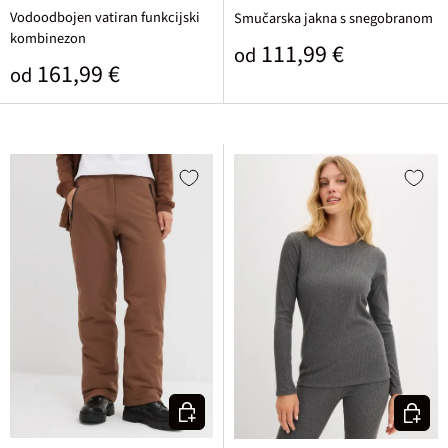
svetlo rjava
Vodoodbojen vatiran funkcijski
Smučarska jakna s snegobranom
kombinezon
Običajna cena
111,99 €
od
Običajna cena
161,99 €
od
Izberi varianto
Izberi v