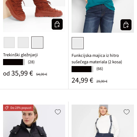
Izberi varianto
Izberi v
črna
karminasta
bela
turkizna + črna potiskana
Trekinški gležnjarji
Funkcijska majica iz hitro
sušečega materiala (2 kosa)
(28)
★★★★★
(66)
★★★★★
Prodajna cena
Običajna cena
35,99 €
od
54,99 €
Prodajna cena
Običajna cena
24,99 €
29,99 €
Do 23% popust