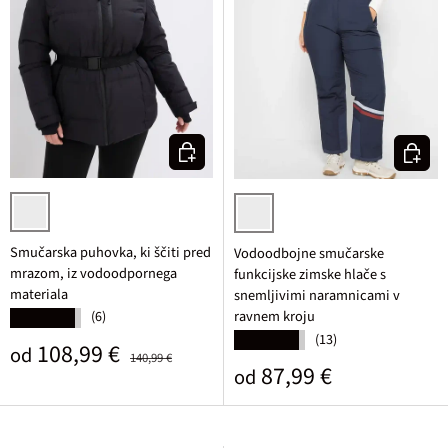
Izberi varianto
Izberi v
črna
temno modra
Smučarska puhovka, ki ščiti pred
Vodoodbojne smučarske
mrazom, iz vodoodpornega
funkcijske zimske hlače s
materiala
snemljivimi naramnicami v
ravnem kroju
(6)
★★★★★
(13)
★★★★★
Prodajna cena
Običajna cena
108,99 €
od
140,99 €
Običajna cena
87,99 €
od