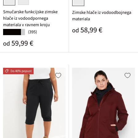
črna
temno rdeča
črna
Smučarske funkcijske zimske
Zimske hlače iz vodoodbojnega
hlače iz vodoodpornega
materiala
materiala v ravnem kroju
Običajna cena
58,99 €
od
(395)
★★★★★
Običajna cena
59,99 €
od
Do 40% popust