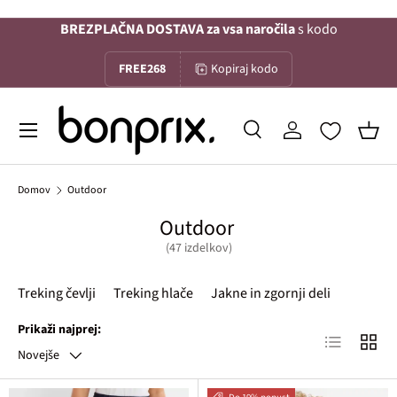
BREZPLAČNA DOSTAVA za vsa naročila
s kodo
Na vsebino
FREE268
Kopiraj kodo
Menu
Iskanje
Prijava
Koša
Iskanje
Iskanje
Domov
Outdoor
Outdoor
(47 izdelkov)
Treking čevlji
Treking hlače
Jakne in zgornji deli
Prikaži najprej:
Lista izdelko
Mreža 
Novejše