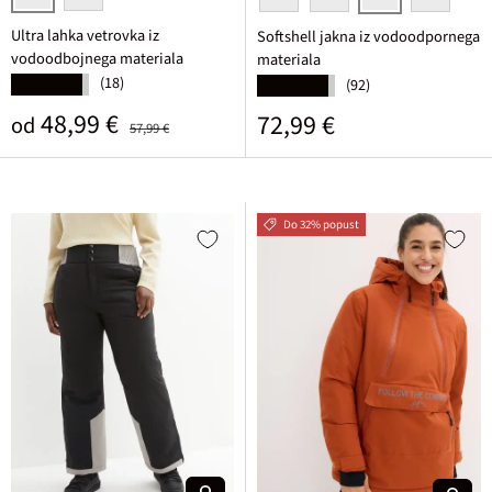
črna
mat zelena
javorjeva
mat zelena
nočno modra
črna
Ultra lahka vetrovka iz
Softshell jakna iz vodoodpornega
vodoodbojnega materiala
materiala
(18)
★★★★★
(92)
★★★★★
Prodajna cena
Običajna cena
48,99 €
Običajna cena
72,99 €
od
57,99 €
Do 32% popust
Izberi varianto