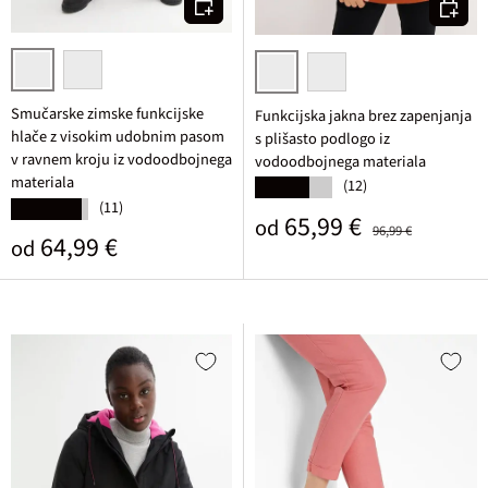
Izberi v
črna
mat rozasta
rjasta
črna
Smučarske zimske funkcijske
Funkcijska jakna brez zapenjanja
hlače z visokim udobnim pasom
s plišasto podlogo iz
v ravnem kroju iz vodoodbojnega
vodoodbojnega materiala
materiala
(12)
★★★★★
(11)
★★★★★
Prodajna cena
Običajna cena
65,99 €
od
96,99 €
Običajna cena
64,99 €
od