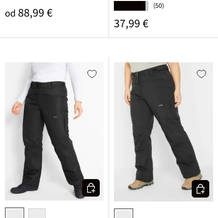
(50)
★★★★★
Običajna cena
88,99 €
od
Običajna cena
37,99 €
Izberi varianto
Izberi v