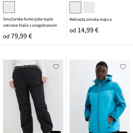
svetlo rjava
siva melirana
črna
Smučarske-funkcijske toplo
Rebrasta zimska majica
vatirane hlače s snegobranom
Običajna cena
14,99 €
od
Običajna cena
79,99 €
od