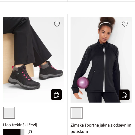
Izberi varianto
Izberi v
črna/pink
črna pikasta
Lico trekinški čevlji
Zimska športna jakna z odsevnim
potiskom
(7)
★★★★★