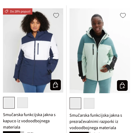
Do 28% popust
Izberi varianto
Izberi v
temno modra/bela
mat rozasta/bela
bela/temno modra
svetlo ločje/sivo zelena
Smučarska funkcijska jakna s
Smučarska funkcijska jakna s
kapuco iz vodoodbojnega
prezračevalnimi razporki iz
materiala
vodoodbojnega materiala