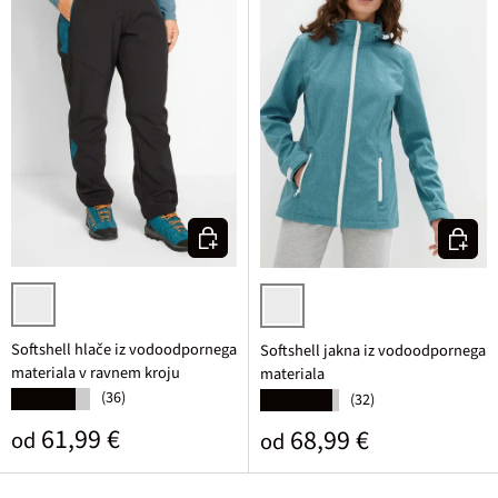
Izberi varianto
Izberi v
črna
turkizna melirana
Softshell hlače iz vodoodpornega
Softshell jakna iz vodoodpornega
materiala v ravnem kroju
materiala
(36)
★★★★★
(32)
★★★★★
Običajna cena
61,99 €
Običajna cena
68,99 €
od
od