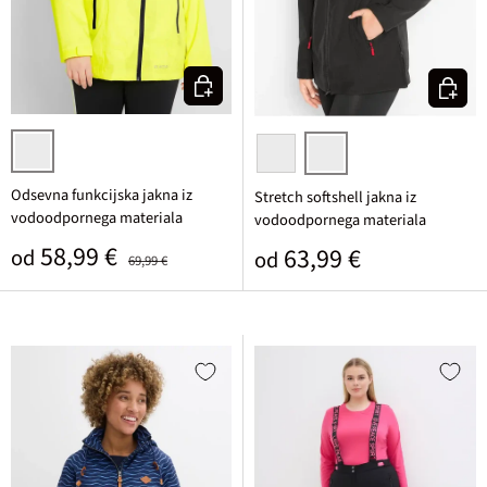
Izberi varianto
Izberi v
rumena neonska
temno modra
črna
Odsevna funkcijska jakna iz
Stretch softshell jakna iz
vodoodpornega materiala
vodoodpornega materiala
Prodajna cena
Običajna cena
58,99 €
Običajna cena
63,99 €
od
od
69,99 €