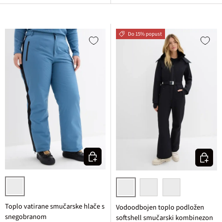
Do 15% popust
Izberi varianto
Izberi v
nežno modra
črna
ognjeno rdeča
svetlo rjava
Toplo vatirane smučarske hlače s
Vodoodbojen toplo podložen
snegobranom
softshell smučarski kombinezon