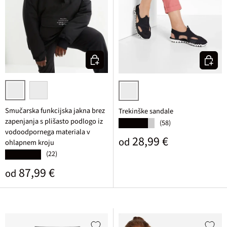
Izberi varianto
Izberi v
črna
sivo zelena
črna/bela
Smučarska funkcijska jakna brez
Trekinške sandale
zapenjanja s plišasto podlogo iz
(58)
★★★★★
vodoodpornega materiala v
Običajna cena
28,99 €
od
ohlapnem kroju
(22)
★★★★★
Običajna cena
87,99 €
od