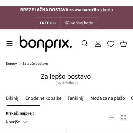
BREZPLAČNA DOSTAVA za vsa naročila
s kodo
Na vsebino
FREE268
Kopiraj kodo
Menu
Iskanje
Prijava
Koša
Iskanje
Iskanje
Domov
Za lepšo postavo
Za lepšo postavo
(55 izdelkov)
Bikiniji
Enodelne kopalke
Tankiniji
Moda za na plažo
Prikaži najprej:
Lista izdelko
Mreža 
Novejše