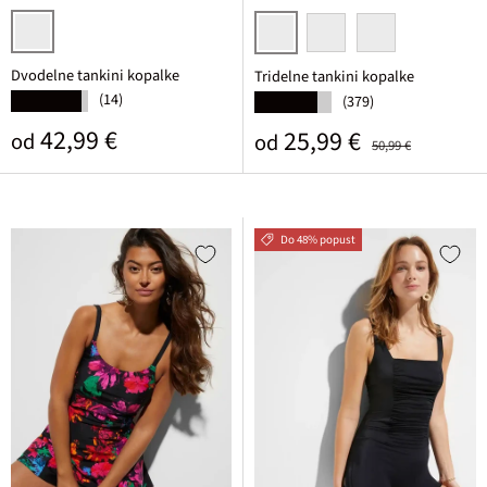
črna potiskana
črna/bela
črna/lapis modra grafično
črna potiskana
Dvodelne tankini kopalke
Tridelne tankini kopalke
(14)
★★★★★
(379)
★★★★★
Običajna cena
42,99 €
Prodajna cena
Običajna cena
25,99 €
od
od
50,99 €
Do 48% popust