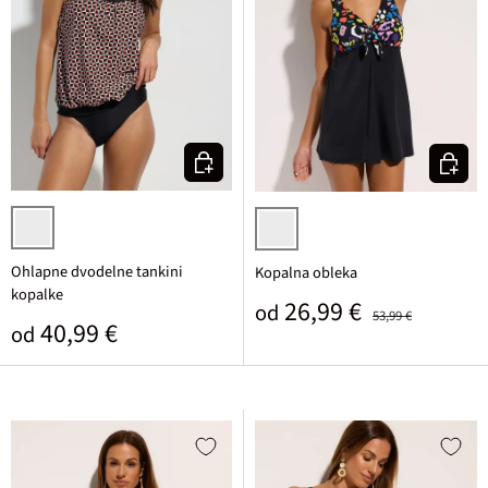
Izberi varianto
Izberi v
bela/črna/temno oranžna grafična
črno potiskana
Ohlapne dvodelne tankini
Kopalna obleka
kopalke
Prodajna cena
Običajna cena
26,99 €
od
53,99 €
Običajna cena
40,99 €
od