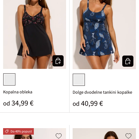
Izberi varianto
Izberi v
črna cvetlična
temno modra potiskana
Kopalna obleka
Dolge dvodelne tankini kopalke
Običajna cena
34,99 €
Običajna cena
40,99 €
od
od
Do 49% popust