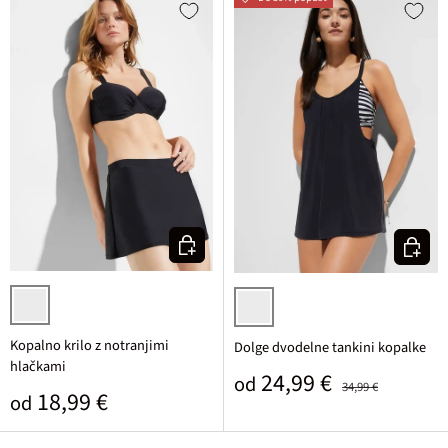
Izberi varianto
Izberi v
črna
črna/bela
Kopalno krilo z notranjimi
Dolge dvodelne tankini kopalke
hlačkami
Prodajna cena
Običajna cena
24,99 €
od
34,99 €
Običajna cena
18,99 €
od