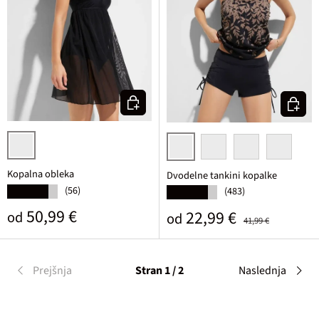
Izberi varianto
Izberi v
črna
črna/sivo rjava cvetlična
rdeča/črna cvetlična
svetlo modra/temn
bela/črna c
Kopalna obleka
Dvodelne tankini kopalke
(56)
★★★★★
(483)
★★★★★
Običajna cena
50,99 €
Prodajna cena
Običajna cena
22,99 €
od
od
41,99 €
Prejšnja
Stran 1 / 2
Naslednja