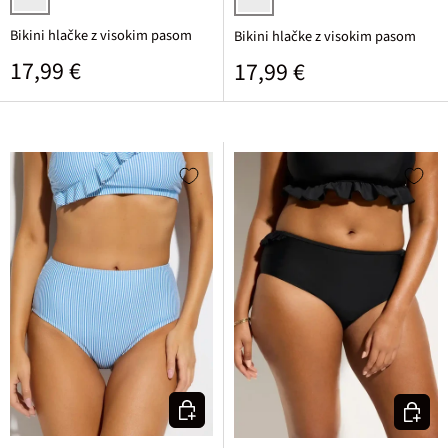
svetlo modra potiskana
temno zelena vzorec kačje kože
Bikini hlačke z visokim pasom
Bikini hlačke z visokim pasom
Običajna cena
17,99 €
Običajna cena
17,99 €
Izberi varianto
Izberi v