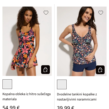
Izberi varianto
Izberi v
črna pisana cvetlična
temno modra cvetlična
Kopalna obleka iz hitro sušečega
Dvodelne tankini kopalke z
materiala
nastavljivimi naramnicami
Običajna cena
54,99 €
Običajna cena
39,99 €