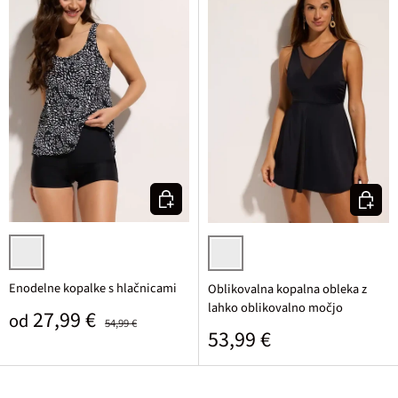
Izberi varianto
Izberi v
črna/bela pikasta
črna
Enodelne kopalke s hlačnicami
Oblikovalna kopalna obleka z
lahko oblikovalno močjo
Prodajna cena
Običajna cena
27,99 €
od
54,99 €
Običajna cena
53,99 €