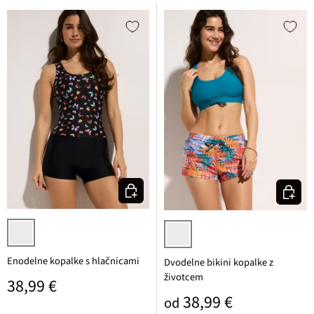
Izberi varianto
Izberi v
črna potiskana
petrolejska/pisana potiskana
Enodelne kopalke s hlačnicami
Dvodelne bikini kopalke z
životcem
Običajna cena
38,99 €
Običajna cena
38,99 €
od