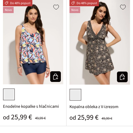
Do 48% popust
Do 48% popust
Novo
Novo
Izberi varianto
Izberi v
pisana potiskana
črna potiskana
Enodelne kopalke s hlačnicami
Kopalna obleka z V-izrezom
Prodajna cena
Običajna cena
25,99 €
Prodajna cena
Običajna cena
25,99 €
od
od
49,99 €
49,99 €