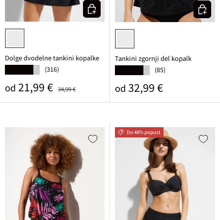
Izberi varianto
Izberi v
črna/bela
črna
Dolge dvodelne tankini kopalke
Tankini zgornji del kopalk
(316)
★★★★★
(85)
★★★★★
Prodajna cena
Običajna cena
21,99 €
Običajna cena
32,99 €
od
od
34,99 €
Do 48% popust