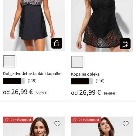
Izberi varianto
Izberi v
črna grafična
črna
Dolge dvodelne tankini kopalke
Kopalna obleka
(119)
★★★★★
(116)
★★★★★
Prodajna cena
Običajna cena
26,99 €
Prodajna cena
Običajna cena
26,99 €
od
od
53,99 €
53,99 €
Do 44% popust
Do 50% popust