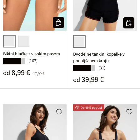
Izberi varianto
Izberi v
črna
opalno zelena
črna grafična
Bikini hlačke z visokim pasom
Dvodelne tankini kopalke v
podaljšanem kroju
(167)
★★★★★
(31)
★★★★★
Prodajna cena
Običajna cena
8,99 €
od
17,99 €
Običajna cena
39,99 €
od
Do 45% popust