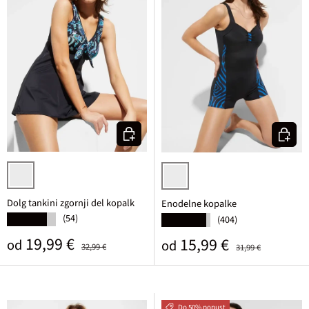
Izberi varianto
Izberi v
črna s paisley vzorcem
črna/modra
Dolg tankini zgornji del kopalk
Enodelne kopalke
(54)
★★★★★
(404)
★★★★★
Prodajna cena
Običajna cena
19,99 €
Prodajna cena
Običajna cena
15,99 €
od
od
32,99 €
31,99 €
Do 50% popust