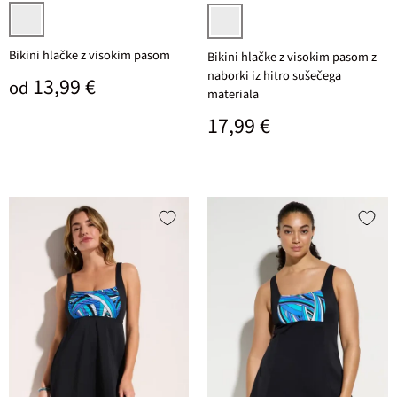
svetlo modra/bela vzdolžno črtasta
črna
Bikini hlačke z visokim pasom
Bikini hlačke z visokim pasom z
naborki iz hitro sušečega
Običajna cena
13,99 €
od
materiala
Običajna cena
17,99 €