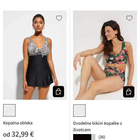
Izberi varianto
Izberi v
črna/bela pisana
črna cvetlična
Kopalna obleka
Dvodelne bikini kopalke z
životcem
Običajna cena
32,99 €
od
(36)
★★★★★