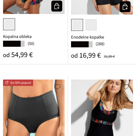
Izberi varianto
Izberi v
črna potiskana
črna
olivna
Kopalna obleka
Enodelne kopalke
(50)
★★★★★
(288)
★★★★★
Običajna cena
54,99 €
Prodajna cena
Običajna cena
16,99 €
od
od
31,99 €
Do 50% popust