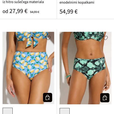
iz hitro sušečega materiala
enodelnimi kopalkami
Prodajna cena
Običajna cena
27,99 €
Običajna cena
54,99 €
od
54,99 €
Izberi varianto
Izberi v