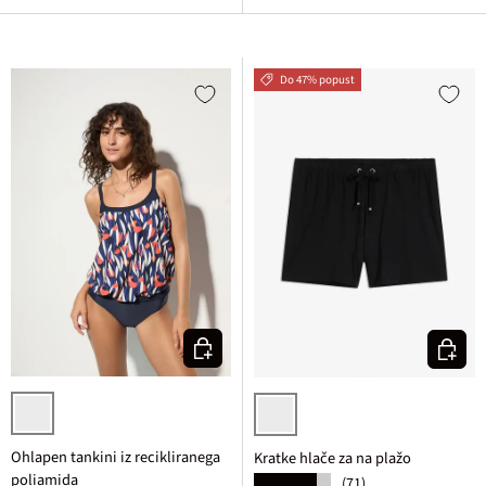
Do 47% popust
Izberi varianto
Izberi v
temno modra potiskana
črna
Ohlapen tankini iz recikliranega
Kratke hlače za na plažo
poliamida
(71)
★★★★★