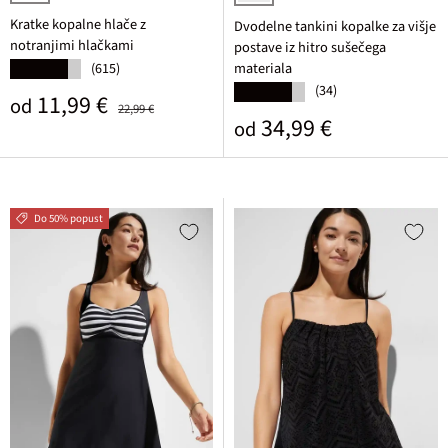
črna
črna
Kratke kopalne hlače z
Dvodelne tankini kopalke za višje
notranjimi hlačkami
postave iz hitro sušečega
materiala
(615)
★★★★★
(34)
★★★★★
Prodajna cena
Običajna cena
11,99 €
od
22,99 €
Običajna cena
34,99 €
od
Do 50% popust