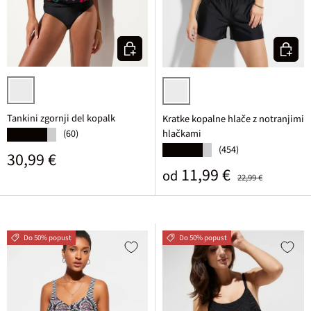
Izberi varianto
Izberi v
črna/pisana potiskana
črna
Tankini zgornji del kopalk
Kratke kopalne hlače z notranjimi
hlačkami
(60)
★★★★★
(454)
★★★★★
Običajna cena
30,99 €
Prodajna cena
Običajna cena
11,99 €
od
22,99 €
Do 50% popust
Do 50% popust