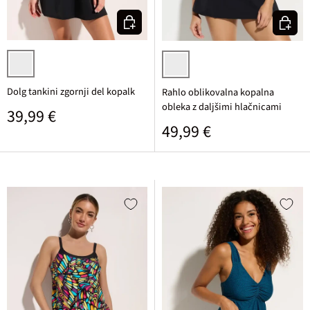
Izberi varianto
Izberi v
črna/modra grafično potiskana
črna/modra grafično potiskana
Dolg tankini zgornji del kopalk
Rahlo oblikovalna kopalna
obleka z daljšimi hlačnicami
Običajna cena
39,99 €
Običajna cena
49,99 €