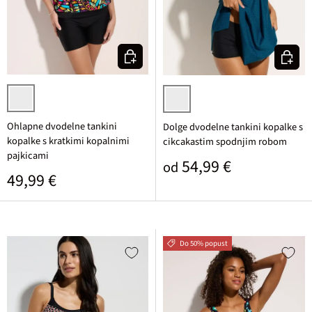
Izberi varianto
Izberi v
črna/pisana grafično potiskana
petrolejska pikasta
Ohlapne dvodelne tankini
Dolge dvodelne tankini kopalke s
kopalke s kratkimi kopalnimi
cikcakastim spodnjim robom
pajkicami
Običajna cena
54,99 €
od
Običajna cena
49,99 €
Do 50% popust