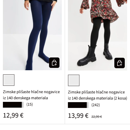
Izberi varianto
Izberi v
temno modra
črna/črna
Zimske plišaste hlačne nogavice
Zimske plišaste hlačne nogavice
iz 140 denskega materiala
iz 140 denskega materiala (2 kosa)
(15)
★★★★★
(242)
★★★★★
Običajna cena
12,99 €
Prodajna cena
Običajna cena
13,99 €
22,99 €