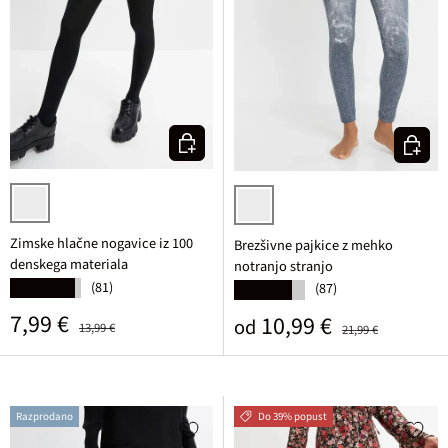
Izberi varianto
Izberi v
črna
barva jeansa
Zimske hlačne nogavice iz 100
Brezšivne pajkice z mehko
denskega materiala
notranjo stranjo
(81)
★★★★★
(87)
★★★★★
Prodajna cena
Običajna cena
7,99 €
Prodajna cena
Običajna cena
10,99 €
od
13,99 €
21,99 €
Razprodano
Do 39% popust