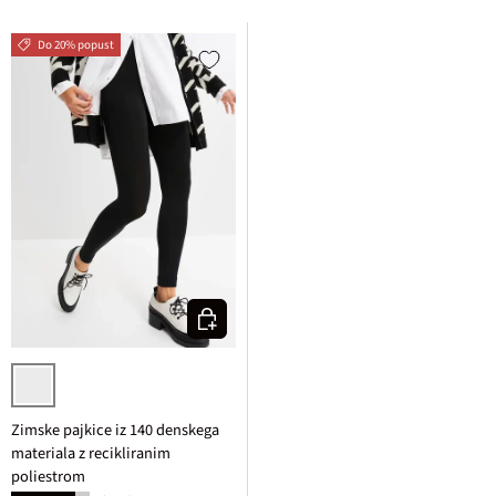
Do 20% popust
Izberi varianto
črna
Zimske pajkice iz 140 denskega
materiala z recikliranim
poliestrom