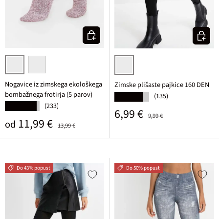
Izberi varianto
Izberi v
črna/temno rdeča melirana
modra/siva/rozasta melirana
črna
Nogavice iz zimskega ekološkega
Zimske plišaste pajkice 160 DEN
bombažnega frotirja (5 parov)
(135)
★★★★★
(233)
★★★★★
Prodajna cena
Običajna cena
6,99 €
9,99 €
Prodajna cena
Običajna cena
11,99 €
od
13,99 €
Do 43% popust
Do 50% popust