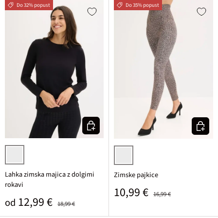
Do 32% popust
Do 35% popust
Izberi varianto
Izberi v
črna
rjava/črna leopardji živalski vzore
Lahka zimska majica z dolgimi
Zimske pajkice
rokavi
Prodajna cena
Običajna cena
10,99 €
16,99 €
Prodajna cena
Običajna cena
12,99 €
od
18,99 €