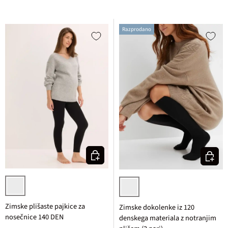
Razprodano
Izberi varianto
Izberi v
črna
črna
Zimske plišaste pajkice za
Zimske dokolenke iz 120
nosečnice 140 DEN
denskega materiala z notranjim