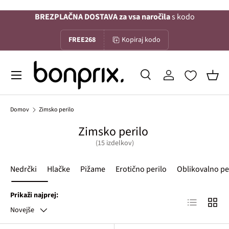
BREZPLAČNA DOSTAVA za vsa naročila
s kodo
Na vsebino
FREE268
Kopiraj kodo
Menu
Iskanje
Prijava
Koša
Iskanje
Iskanje
Domov
Zimsko perilo
Zimsko perilo
(15 izdelkov)
Nedrčki
Hlačke
Pižame
Erotično perilo
Oblikovalno pe
Prikaži najprej:
Lista izdelko
Mreža 
Novejše