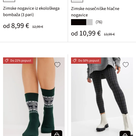
siva melirana
črna
Zimske nogavice iz ekološkega
Zimske nosečniške hlačne
bombaža (3 pari)
nogavice
(76)
★★★★★
Prodajna cena
Običajna cena
8,99 €
od
12,99 €
Prodajna cena
Običajna cena
10,99 €
od
13,99 €
Do 21% popust
Do 50% popust
Izberi varianto
Izberi v