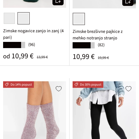
črna/modra/siva melirana
antracitna melirana + mat zelena + svetlo indigo
črna karirasta
Zimske nogavice zanjo in zanj (4
Zimske brezšivne pajkice z
pari)
mehko notranjo stranjo
(96)
★★★★★
(82)
★★★★★
Prodajna cena
Običajna cena
10,99 €
Prodajna cena
Običajna cena
10,99 €
od
13,99 €
19,99 €
Do 14% popust
Do 30% popust