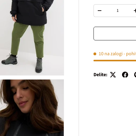
Količina
Decrease quantity
10 na zalogi
- pohi
Delite: