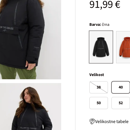
Običajna
91,99 €
Barva:
črna
rjasta
črna
Velikost
38
40
50
52
Velikostne tabele