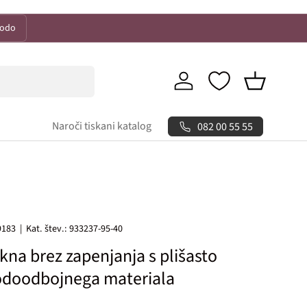
kodo
Prijava
Košarica
Naroči tiskani katalog
082 00 55 55
9183
|
Kat. štev.:
933237-95-40
kna brez zapenjanja s plišasto
odoodbojnega materiala