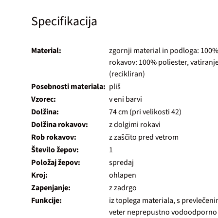
Specifikacija
Material:
zgornji material in podloga: 100% 
rokavov: 100% poliester, vatiranj
(recikliran)
Posebnosti materiala:
pliš
Vzorec:
v eni barvi
Dolžina:
74 cm (pri velikosti 42)
Dolžina rokavov:
z dolgimi rokavi
Rob rokavov:
z zaščito pred vetrom
Število žepov:
1
Položaj žepov:
spredaj
Kroj:
ohlapen
Zapenjanje:
z zadrgo
Funkcije:
iz toplega materiala, s prevlečenim
veter neprepustno vodoodporno