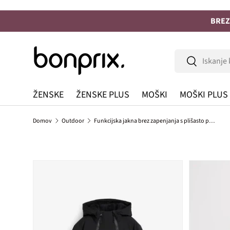
Na vsebino
BREZ
Iskanje
Iskanje
ŽENSKE
ŽENSKE PLUS
MOŠKI
MOŠKI PLUS
Domov
Outdoor
Funkcijska jakna brez zapenjanja s plišasto podlogo iz vodoodbojnega materiala
Preskoči na informacije o izdelku