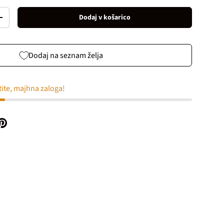
Dodaj v košarico
Increase quantity
Dodaj na seznam želja
tite, majhna zaloga!