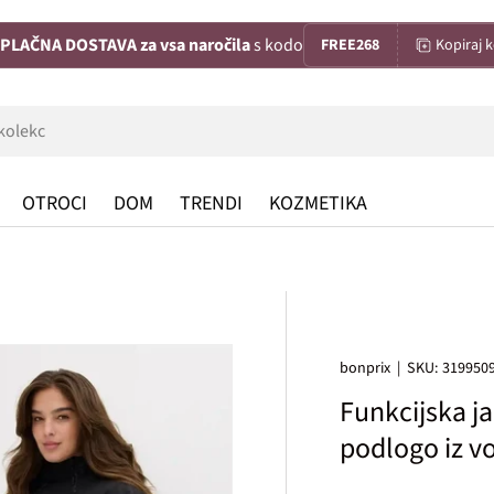
PLAČNA DOSTAVA za vsa naročila
s kodo
FREE268
Kopiraj 
OTROCI
DOM
TRENDI
KOZMETIKA
bonprix
|
SKU:
319950
Funkcijska ja
podlogo iz v