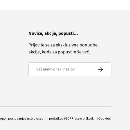
Novice, akcije, popusti...
Prijavite se za ekskluzivne ponudbe,
akcije, kode za popust in še več.
Elektronski naslov
Naročite se
pogoji poslovanja
Varstvo osebnih podatkov (GDPR)
Vse o piškotkih (Cookies)