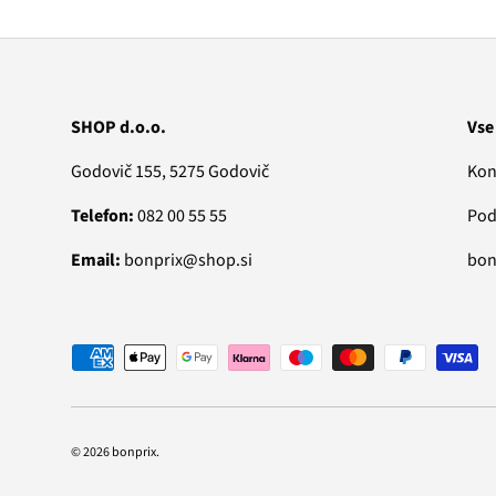
SHOP d.o.o.
Vse
Godovič 155, 5275 Godovič
Kon
Telefon:
082 00 55 55
Pod
Email:
bonprix@shop.si
bonp
Vrste plačila
© 2026
bonprix
.