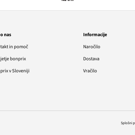
 o nas
Informacije
takt in pomoč
Naročilo
jetje bonprix
Dostava
rix v Sloveniji
Vračilo
Splošni 