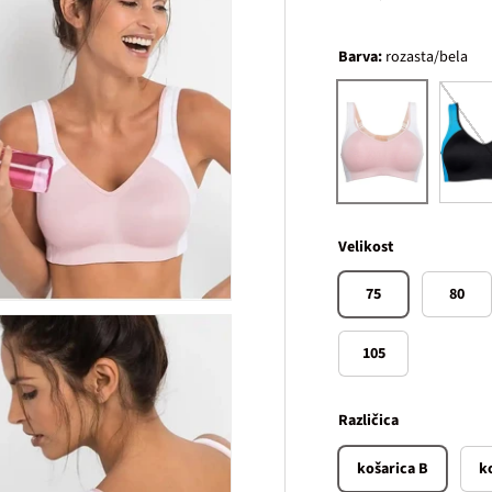
Barva:
rozasta/bela
črna/t
rozasta/bela
Velikost
75
80
105
Različica
košarica B
k