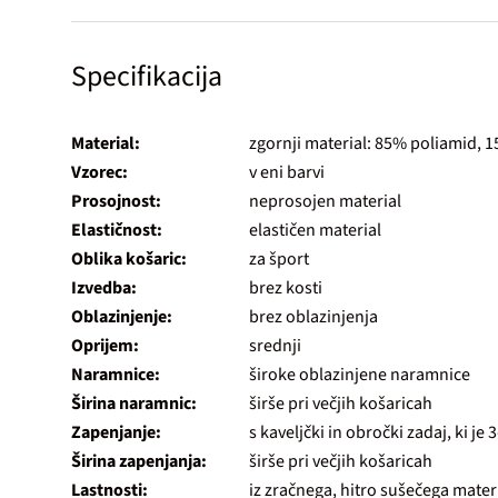
Specifikacija
Material:
zgornji material: 85% poliamid, 
Vzorec:
v eni barvi
Prosojnost:
neprosojen material
Elastičnost:
elastičen material
Oblika košaric:
za šport
Izvedba:
brez kosti
Oblazinjenje:
brez oblazinjenja
Oprijem:
srednji
Naramnice:
široke oblazinjene naramnice
Širina naramnic:
širše pri večjih košaricah
Zapenjanje:
s kaveljčki in obročki zadaj, ki je
Širina zapenjanja:
širše pri večjih košaricah
Lastnosti:
iz zračnega, hitro sušečega mater