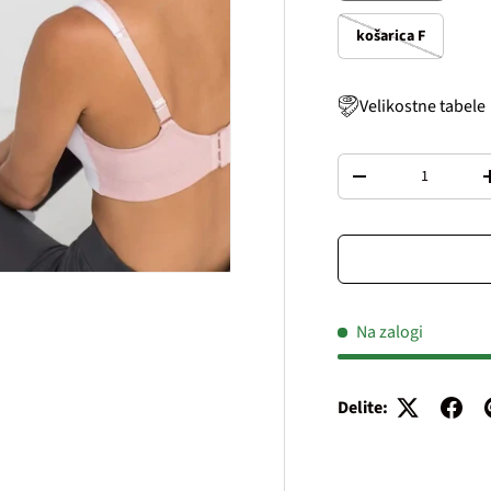
košarica F
Velikostne tabele
Količina
Decrease quantity
Na zalogi
Delite: