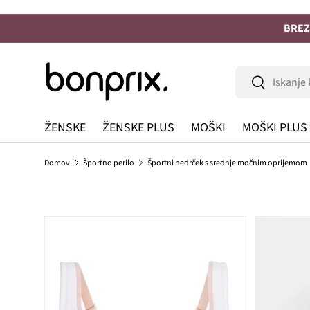
Na vsebino
BREZ
Iskanje
Iskanje
ŽENSKE
ŽENSKE PLUS
MOŠKI
MOŠKI PLUS
Domov
Športno perilo
Športni nedrček s srednje močnim oprijemom
Preskoči na informacije o izdelku