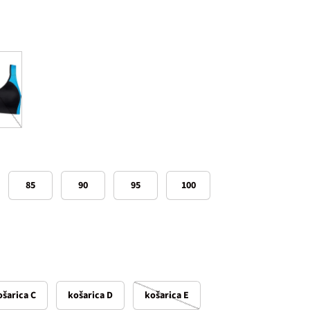
urkizna
85
90
95
100
ošarica C
košarica D
košarica E