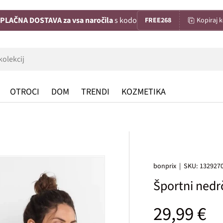
PLAČNA DOSTAVA za vsa naročila
s kodo
FREE268
Kopiraj 
OTROCI
DOM
TRENDI
KOZMETIKA
bonprix
|
SKU:
132927
Športni ned
Običajna
29,99 €