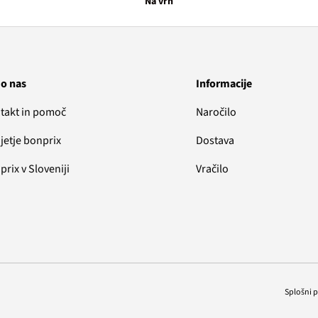
Na vrh
 o nas
Informacije
takt in pomoč
Naročilo
jetje bonprix
Dostava
rix v Sloveniji
Vračilo
Splošni 