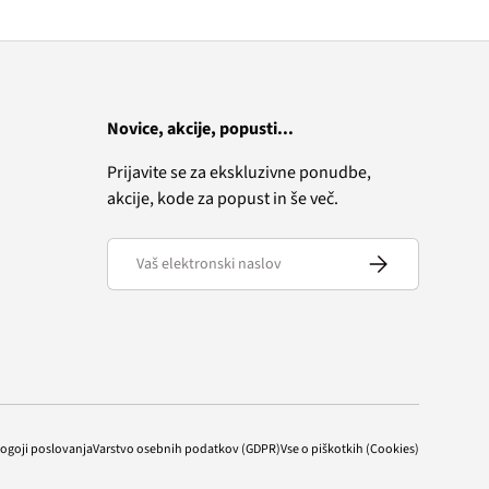
Novice, akcije, popusti...
Prijavite se za ekskluzivne ponudbe,
akcije, kode za popust in še več.
Elektronski naslov
Naročite se
pogoji poslovanja
Varstvo osebnih podatkov (GDPR)
Vse o piškotkih (Cookies)