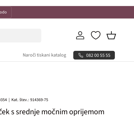
kodo
Prijava
Košarica
Naroči tiskani katalog
082 00 55 55
0354
|
Kat. štev.:
914369-75
rček s srednje močnim oprijemom
 cena