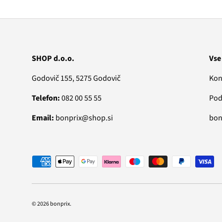
SHOP d.o.o.
Vse
Godovič 155, 5275 Godovič
Kon
Telefon:
082 00 55 55
Pod
Email:
bonprix@shop.si
bonp
Vrste plačila
© 2026
bonprix
.