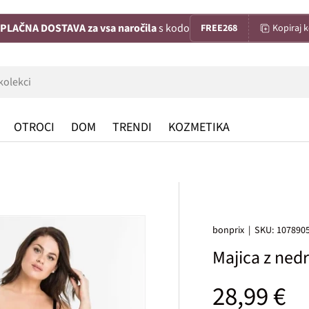
PLAČNA DOSTAVA za vsa naročila
s kodo
FREE268
Kopiraj 
OTROCI
DOM
TRENDI
KOZMETIKA
bonprix
|
SKU:
107890
Majica z ned
Običajna
28,99 €