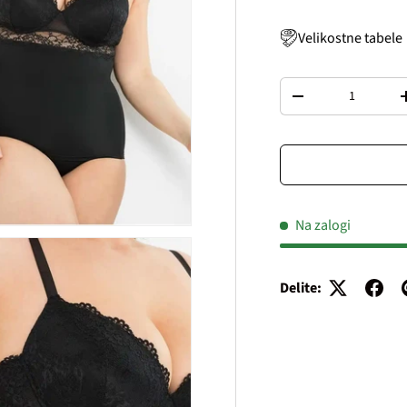
Velikostne tabele
Količina
Decrease quantity
Na zalogi
Delite: