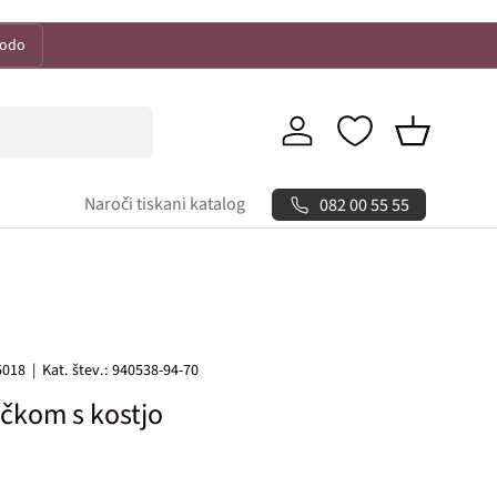
kodo
Prijava
Košarica
Naroči tiskani katalog
082 00 55 55
5018
|
Kat. štev.:
940538-94-70
rčkom s kostjo
 cena