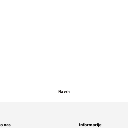
Na vrh
 o nas
Informacije