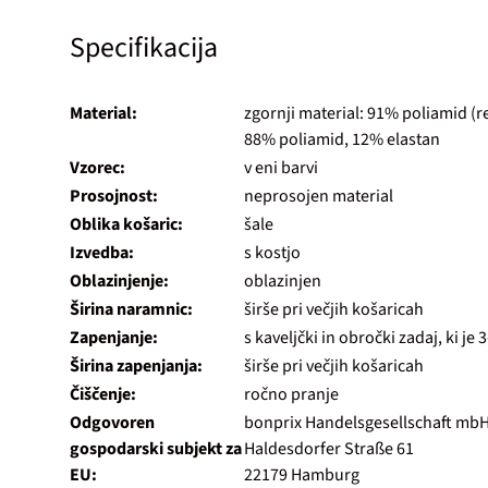
Specifikacija
Material:
zgornji material: 91% poliamid (re
88% poliamid, 12% elastan
Vzorec:
v eni barvi
Prosojnost:
neprosojen material
Oblika košaric:
šale
Izvedba:
s kostjo
Oblazinjenje:
oblazinjen
Širina naramnic:
širše pri večjih košaricah
Zapenjanje:
s kaveljčki in obročki zadaj, ki je
Širina zapenjanja:
širše pri večjih košaricah
Čiščenje:
ročno pranje
Odgovoren
bonprix Handelsgesellschaft mb
gospodarski subjekt za
Haldesdorfer Straße 61
EU:
22179 Hamburg