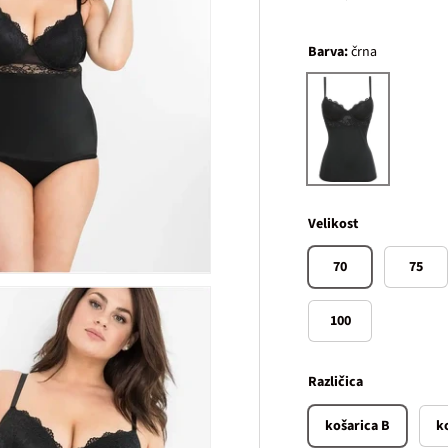
Barva:
črna
črna
Velikost
70
75
100
Različica
košarica B
k