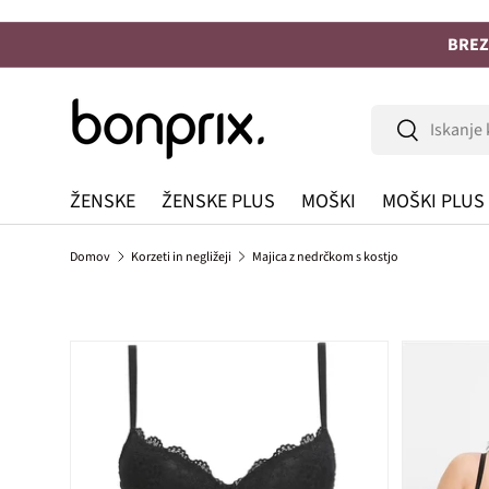
Na vsebino
BREZ
Iskanje
Iskanje
ŽENSKE
ŽENSKE PLUS
MOŠKI
MOŠKI PLUS
Domov
Korzeti in negližeji
Majica z nedrčkom s kostjo
Preskoči na informacije o izdelku