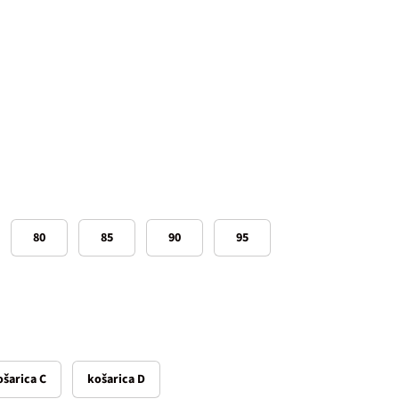
80
85
90
95
ošarica C
košarica D