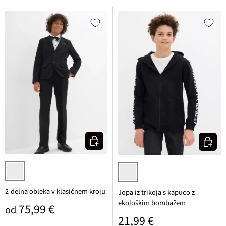
Izberi varianto
Izberi v
črna
črna
2-delna obleka v klasičnem kroju
Jopa iz trikoja s kapuco z
ekološkim bombažem
Običajna cena
75,99 €
od
Običajna cena
21,99 €