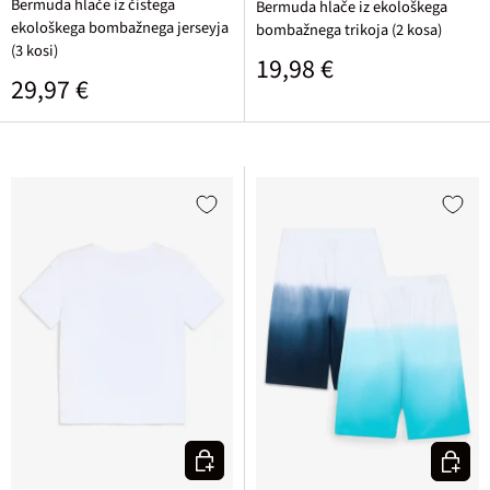
Bermuda hlače iz čistega
Bermuda hlače iz ekološkega
ekološkega bombažnega jerseyja
bombažnega trikoja (2 kosa)
(3 kosi)
Običajna cena
19,98 €
Običajna cena
29,97 €
Izberi varianto
Izberi v