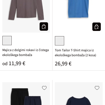
Izberi varianto
Izberi v
skrilasta potiskana
modra + oranžna potiskana
Majica z dolgimi rokavi iz čistega
Tom Tailor T-Shirt majica iz
ekološkega bombaža
ekološkega bombaža (2 kosa)
Običajna cena
11,99 €
Običajna cena
26,99 €
od