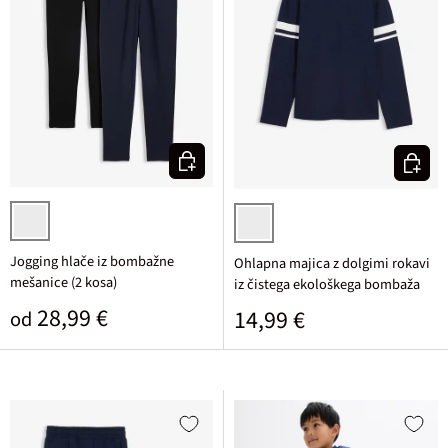
Izberi varianto
Izberi v
črna + temno modra
temno modra/bela potiskana
Jogging hlače iz bombažne
Ohlapna majica z dolgimi rokavi
mešanice (2 kosa)
iz čistega ekološkega bombaža
Običajna cena
28,99 €
Običajna cena
14,99 €
od