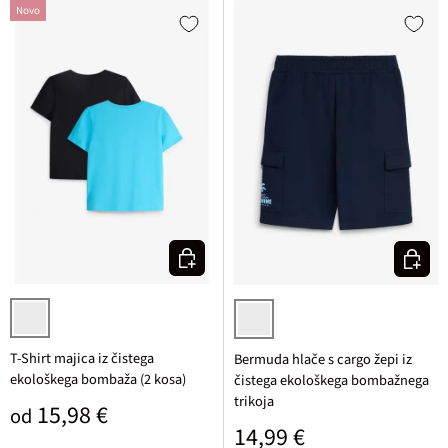
Novo
Izberi varianto
Izberi v
turkizna + črna potiskana
temno modra
T-Shirt majica iz čistega
Bermuda hlače s cargo žepi iz
ekološkega bombaža (2 kosa)
čistega ekološkega bombažnega
trikoja
Običajna cena
15,98 €
od
Običajna cena
14,99 €