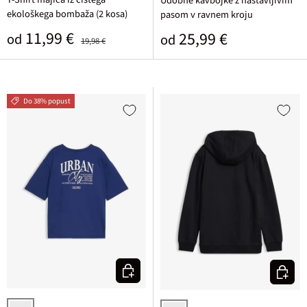
Udobne kavbojke z nastavljivim
ekološkega bombaža (2 kosa)
pasom v ravnem kroju
Prodajna cena
Običajna cena
11,99 €
Običajna cena
25,99 €
od
od
19,98 €
Do 38% popust
Izberi varianto
Izberi v