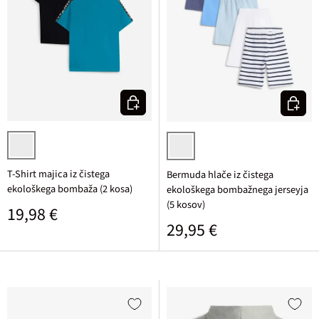
Izberi varianto
Izberi v
črna + turkizna potiskana
temno modra + indigo + srednje m
T-Shirt majica iz čistega
Bermuda hlače iz čistega
ekološkega bombaža (2 kosa)
ekološkega bombažnega jerseyja
(5 kosov)
Običajna cena
19,98 €
Običajna cena
29,95 €