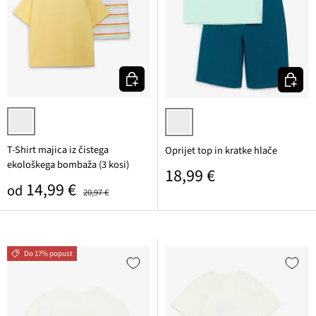
Izberi varianto
Izberi v
svetlo rumena + svetlo metina + bela potiskana
svetlo metina/petrolejska potiska
T-Shirt majica iz čistega
Oprijet top in kratke hlače
ekološkega bombaža (3 kosi)
Običajna cena
18,99 €
Prodajna cena
Običajna cena
14,99 €
od
20,97 €
Do 17% popust