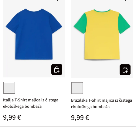
Izberi varianto
Izberi v
kobaltna potiskana
živo rumena potiskana
Italija T-Shirt majica iz čistega
Brazilska T-Shirt majica iz čistega
ekološkega bombaža
ekološkega bombaža
Običajna cena
9,99 €
Običajna cena
9,99 €