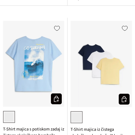
Izberi varianto
Izberi v
svetlo modra potiskana
temno modra + bela + pastelno r
T-Shirt majica s potiskom zadaj iz
T-Shirt majica iz čistega