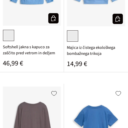
Izberi varianto
Izberi v
svetlo modra
svetlo modra potiskana
Softshell jakna s kapuco za
Majica iz čistega ekološkega
zaščito pred vetrom in dežjem
bombažnega trikoja
Običajna cena
46,99 €
Običajna cena
14,99 €