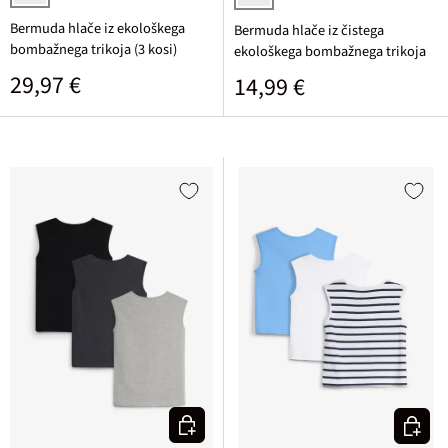
svetlo siva melirana + antracitna melirana + črna
črna potiskana
Bermuda hlače iz ekološkega
Bermuda hlače iz čistega
bombažnega trikoja (3 kosi)
ekološkega bombažnega trikoja
Običajna cena
29,97 €
Običajna cena
14,99 €
Izberi varianto
Izberi v