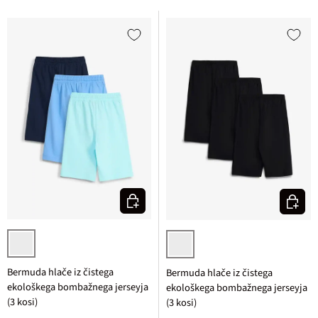
Izberi varianto
Izberi v
vodno modra + srednje modra + temno modra
3x črna
Bermuda hlače iz čistega
Bermuda hlače iz čistega
ekološkega bombažnega jerseyja
ekološkega bombažnega jerseyja
(3 kosi)
(3 kosi)