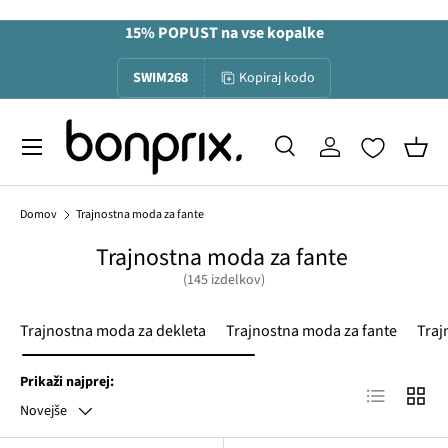
15% POPUST na vse kopalke
Na vsebino
SWIM268
Kopiraj kodo
Menu
Iskanje
Prijava
Koša
Iskanje
Iskanje
Domov
Trajnostna moda za fante
Trajnostna moda za fante
(145 izdelkov)
Trajnostna moda za dekleta
Trajnostna moda za fante
Traj
Prikaži najprej:
Lista izdelko
Mreža 
Novejše