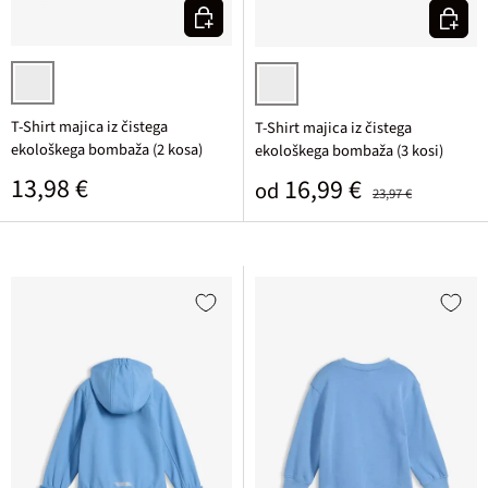
Izberi varianto
Izberi v
modra + žad potiskana
jagodna/bela/črna potiskana
T-Shirt majica iz čistega
T-Shirt majica iz čistega
ekološkega bombaža (2 kosa)
ekološkega bombaža (3 kosi)
Običajna cena
13,98 €
Prodajna cena
Običajna cena
16,99 €
od
23,97 €