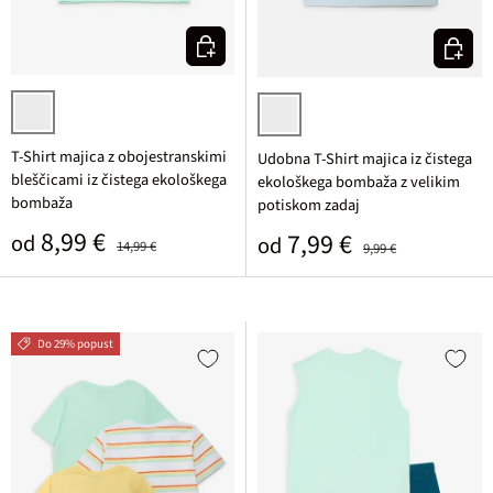
Izberi varianto
Izberi v
svetlo metina potiskana
svetlo modra potiskana
T-Shirt majica z obojestranskimi
Udobna T-Shirt majica iz čistega
bleščicami iz čistega ekološkega
ekološkega bombaža z velikim
bombaža
potiskom zadaj
Prodajna cena
Običajna cena
8,99 €
Prodajna cena
Običajna cena
7,99 €
od
od
14,99 €
9,99 €
Do 29% popust