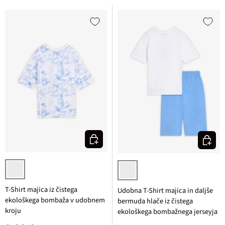
Izberi varianto
Izberi v
bela/srednje modra potiskana
bela + srednje modra potiskana
T-Shirt majica iz čistega
Udobna T-Shirt majica in daljše
ekološkega bombaža v udobnem
bermuda hlače iz čistega
kroju
ekološkega bombažnega jerseyja