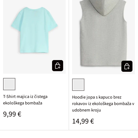
Izberi varianto
Izberi v
vodno modra potiskana
svetlo siva melirana
T-Shirt majica iz čistega
Hoodie jopa s kapuco brez
ekološkega bombaža
rokavov iz ekološkega bombaža v
udobnem kroju
Običajna cena
9,99 €
Običajna cena
14,99 €