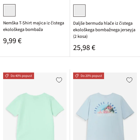
bela potiskana
temno vodna + temno modra
Nemška T-Shirt majica iz čistega
Daljše bermuda hlače iz čistega
ekološkega bombaža
ekološkega bombažnega jerseyja
(2 kosa)
Običajna cena
9,99 €
Običajna cena
25,98 €
Do 40% popust
Do 20% popust