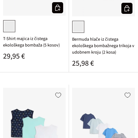
Izberi varianto
Izberi v
črna + 2xbela + temno modra + svetlo siva melirana
temno modra + srednje modra
T-Shirt majica iz čistega
Bermuda hlače iz čistega
ekološkega bombaža (5 kosov)
ekološkega bombažnega trikoja v
udobnem kroju (2 kosa)
Običajna cena
29,95 €
Običajna cena
25,98 €