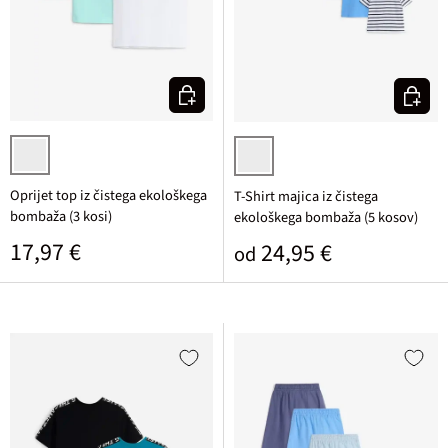
Izberi varianto
Izberi v
vodno modra + bela + temno modra potiskana
temno modra + indigo + srednje m
Oprijet top iz čistega ekološkega
T-Shirt majica iz čistega
bombaža (3 kosi)
ekološkega bombaža (5 kosov)
Običajna cena
17,97 €
Običajna cena
24,95 €
od