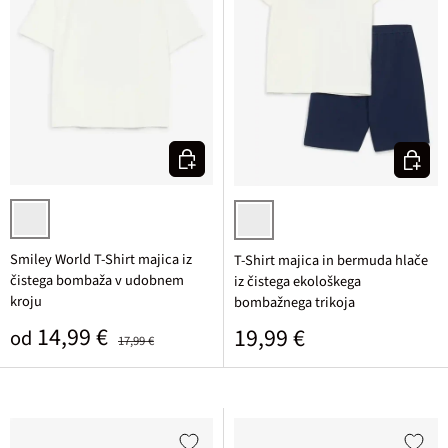
Izberi varianto
Izberi v
bela potiskana
bela/temno modra potiskana
Smiley World T-Shirt majica iz
T-Shirt majica in bermuda hlače
čistega bombaža v udobnem
iz čistega ekološkega
kroju
bombažnega trikoja
Prodajna cena
Običajna cena
14,99 €
Običajna cena
19,99 €
od
17,99 €