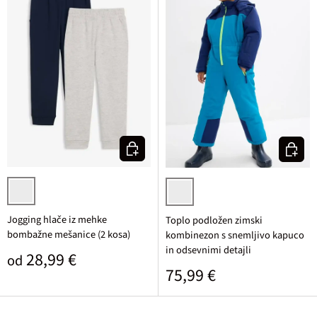
Izberi varianto
Izberi v
temno modra + svetlo siva melirana
turkizna/nočno modra
Jogging hlače iz mehke
Toplo podložen zimski
bombažne mešanice (2 kosa)
kombinezon s snemljivo kapuco
in odsevnimi detajli
Običajna cena
28,99 €
od
Običajna cena
75,99 €