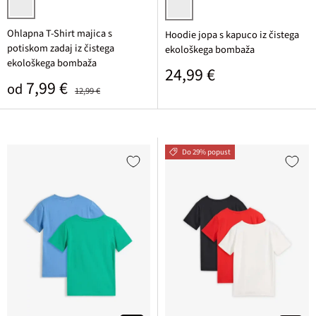
nočno modra potiskana
črna potiskana
Ohlapna T-Shirt majica s
Hoodie jopa s kapuco iz čistega
potiskom zadaj iz čistega
ekološkega bombaža
ekološkega bombaža
Običajna cena
24,99 €
Prodajna cena
Običajna cena
7,99 €
od
12,99 €
Do 29% popust