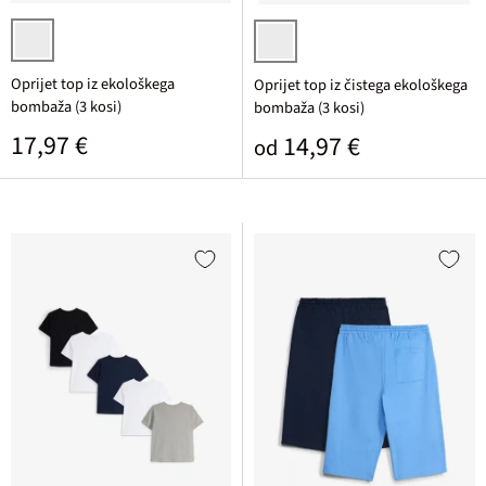
svetlo siva melirana + antracitna melirana + črna
temno modra + srednje modra + b
Oprijet top iz ekološkega
Oprijet top iz čistega ekološkega
bombaža (3 kosi)
bombaža (3 kosi)
Običajna cena
17,97 €
Običajna cena
14,97 €
od