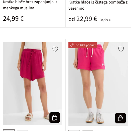
Kratke hlače brez zapenjanja iz
Kratke hlače iz čistega bombaža z
mehkega muslina
vezenino
Običajna cena
24,99 €
Prodajna cena
Običajna cena
22,99 €
od
34,99 €
Do 40% popust
Izberi varianto
Izberi v