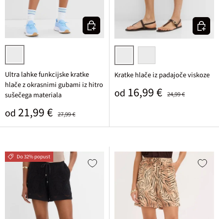
Izberi varianto
Izberi v
svetlo modra
temno žadasta/bela cvetlična
črna/bela cvetlična
Ultra lahke funkcijske kratke
Kratke hlače iz padajoče viskoze
hlače z okrasnimi gubami iz hitro
Prodajna cena
Običajna cena
16,99 €
od
sušečega materiala
24,99 €
Prodajna cena
Običajna cena
21,99 €
od
27,99 €
Do 32% popust