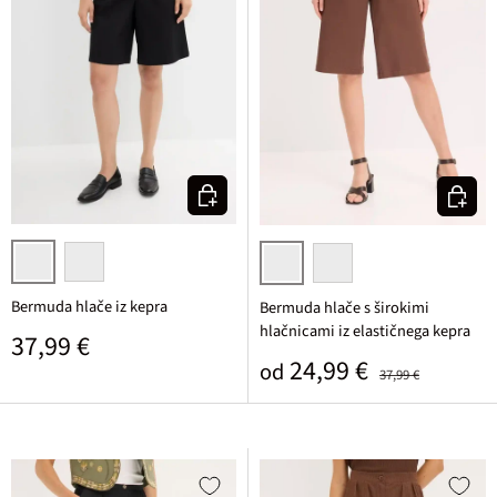
Izberi varianto
Izberi v
črna
mat kamelja
rjava
bela
Bermuda hlače iz kepra
Bermuda hlače s širokimi
hlačnicami iz elastičnega kepra
Običajna cena
37,99 €
Prodajna cena
Običajna cena
24,99 €
od
37,99 €