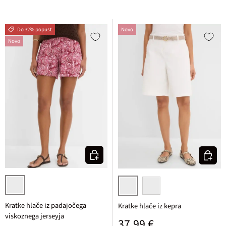
Do 32% popust
Novo
Novo
Izberi varianto
Izberi v
rozasta
bela
temno modra
Kratke hlače iz padajočega
Kratke hlače iz kepra
viskoznega jerseyja
Običajna cena
37,99 €