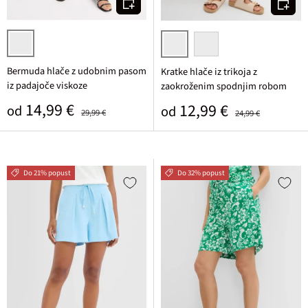
črna/svetlo peščena potiskana
bledo zelena
črna
Bermuda hlače z udobnim pasom
Kratke hlače iz trikoja z
iz padajoče viskoze
zaokroženim spodnjim robom
Prodajna cena
Običajna cena
14,99 €
Prodajna cena
Običajna cena
12,99 €
od
od
29,99 €
24,99 €
Do 21% popust
Do 32% popust