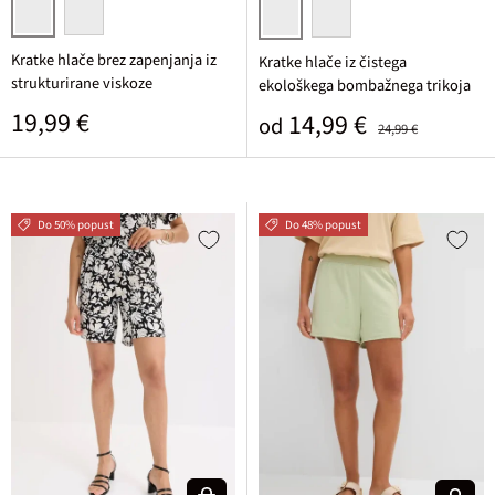
jagodna
drap/javorjeva/mat koralna/temno rjava potiskana
pink
opalno zelena
Kratke hlače brez zapenjanja iz
Kratke hlače iz čistega
strukturirane viskoze
ekološkega bombažnega trikoja
Običajna cena
19,99 €
Prodajna cena
Običajna cena
14,99 €
od
24,99 €
Do 50% popust
Do 48% popust
Izberi varianto
Izberi v