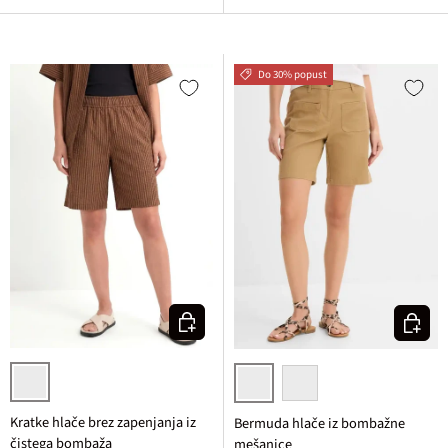
Do 30% popust
Izberi varianto
Izberi v
rjava vzdolžno črtasta
mat kamelja
temno modra
Kratke hlače brez zapenjanja iz
Bermuda hlače iz bombažne
čistega bombaža
mešanice