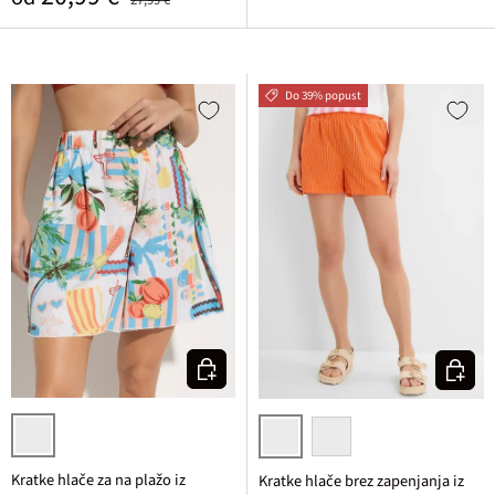
Do 39% popust
Izberi varianto
Izberi v
bela potiskana
oranžna/bela črtasta
zelena/bela črtasta
Kratke hlače za na plažo iz
Kratke hlače brez zapenjanja iz