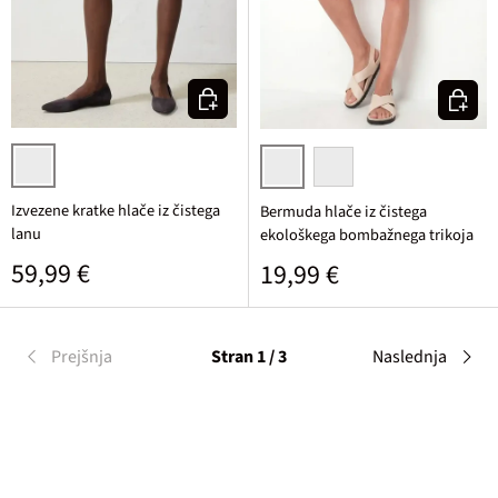
Izberi varianto
Izberi v
bela/svetlo peščena pisana
rjava
bisernata
Izvezene kratke hlače iz čistega
Bermuda hlače iz čistega
lanu
ekološkega bombažnega trikoja
Običajna cena
59,99 €
Običajna cena
19,99 €
Prejšnja
Stran 1 / 3
Naslednja