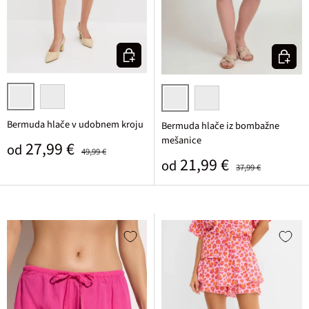
Izberi varianto
Izberi v
temno olivna
svetlo peščena
temno modra
bela
Bermuda hlače v udobnem kroju
Bermuda hlače iz bombažne
mešanice
Prodajna cena
Običajna cena
27,99 €
od
49,99 €
Prodajna cena
Običajna cena
21,99 €
od
37,99 €