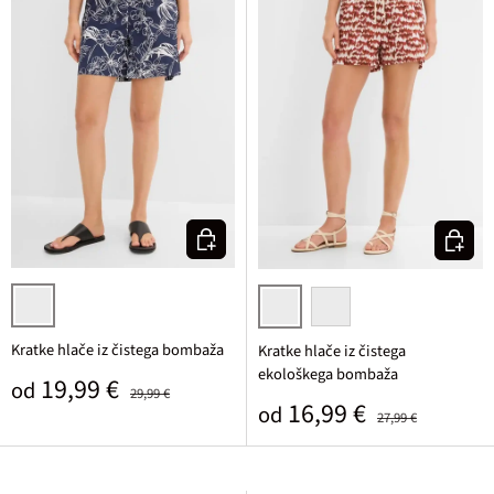
Izberi varianto
Izberi v
temno modra/bela potiskana
bela/jagodna potiskana
bela/pastelno rumena poti
Kratke hlače iz čistega bombaža
Kratke hlače iz čistega
ekološkega bombaža
Prodajna cena
Običajna cena
19,99 €
od
29,99 €
Prodajna cena
Običajna cena
16,99 €
od
27,99 €