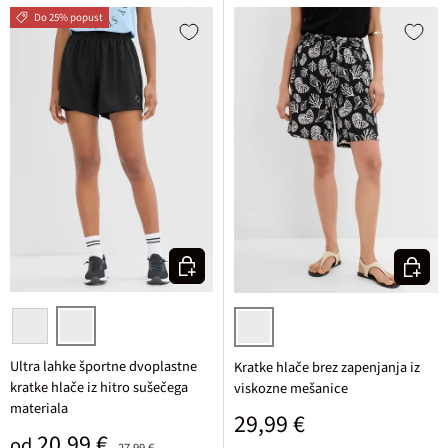
Do 25% popust
Izberi varianto
Izberi v
ognjeno rdeča
črna
črna/bela potiskana
Ultra lahke športne dvoplastne
Kratke hlače brez zapenjanja iz
kratke hlače iz hitro sušečega
viskozne mešanice
materiala
Običajna cena
29,99 €
Prodajna cena
Običajna cena
20,99 €
od
27,99 €