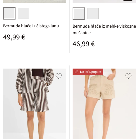
temno rjava
bela
črna
bela
Bermuda hlače iz čistega lanu
Bermuda hlače iz mehke viskozne
mešanice
Običajna cena
49,99 €
Običajna cena
46,99 €
Do 30% popust