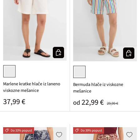
Izberi varianto
Izberi v
bela
bela/terakota/javorjeva/kobaltna
Marlene kratke hlače iz laneno
Bermuda hlače iz viskozne
viskozne mešanice
mešanice
Običajna cena
37,99 €
Prodajna cena
Običajna cena
22,99 €
od
29,99 €
Do 33% popust
Do 39% popust