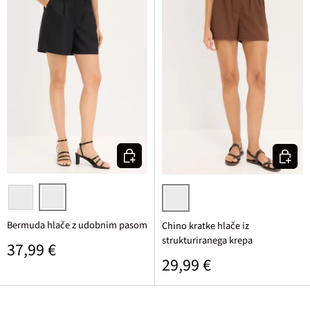
Izberi varianto
Izberi v
olivna
črna
rjava
Bermuda hlače z udobnim pasom
Chino kratke hlače iz
strukturiranega krepa
Običajna cena
37,99 €
Običajna cena
29,99 €