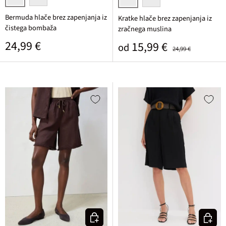
kobaltna
temno rjava
srednje modra/rdeča potiskana
bela/rdeča potiskana
Bermuda hlače brez zapenjanja iz
Kratke hlače brez zapenjanja iz
čistega bombaža
zračnega muslina
Običajna cena
24,99 €
Prodajna cena
Običajna cena
15,99 €
od
24,99 €
Izberi varianto
Izberi v