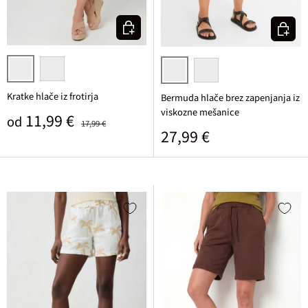
Izberi varianto
Izberi v
fuksija
dimno modra
svetlo peščena
črna
Kratke hlače iz frotirja
Bermuda hlače brez zapenjanja iz
viskozne mešanice
Prodajna cena
Običajna cena
11,99 €
od
17,99 €
Običajna cena
27,99 €