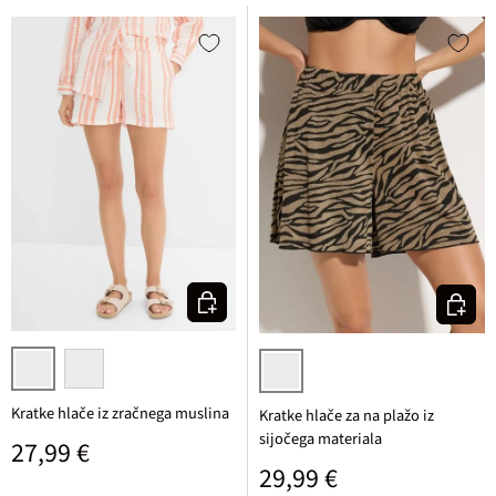
Izberi varianto
Izberi v
bela/lososova potiskana
rozasta/neonsko pink potiskana
črna/zlata zebrast živalski vzorec
Kratke hlače iz zračnega muslina
Kratke hlače za na plažo iz
sijočega materiala
Običajna cena
27,99 €
Običajna cena
29,99 €