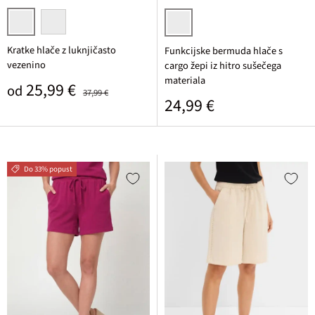
črna
bela
temno modra
Kratke hlače z luknjičasto
Funkcijske bermuda hlače s
vezenino
cargo žepi iz hitro sušečega
materiala
Prodajna cena
Običajna cena
25,99 €
od
37,99 €
Običajna cena
24,99 €
Do 33% popust