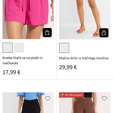
Izberi varianto
Izberi v
pink
črna
rozasta/pink
Kratke hlače za na plažo iz
Hlačno krilo iz zračnega muslina
mečkanke
Običajna cena
29,99 €
Običajna cena
17,99 €
Do 34% popust