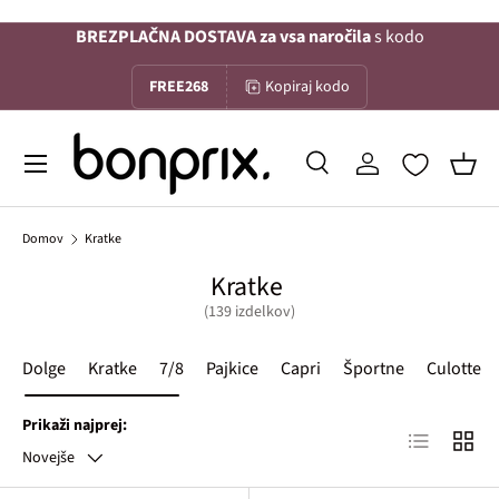
BREZPLAČNA DOSTAVA za vsa naročila
s kodo
Na vsebino
FREE268
Kopiraj kodo
Menu
Iskanje
Prijava
Koša
Iskanje
Iskanje
Domov
Kratke
Kratke
(139 izdelkov)
Dolge
Kratke
7/8
Pajkice
Capri
Športne
Culotte
Prikaži najprej:
Lista izdelko
Mreža 
Novejše