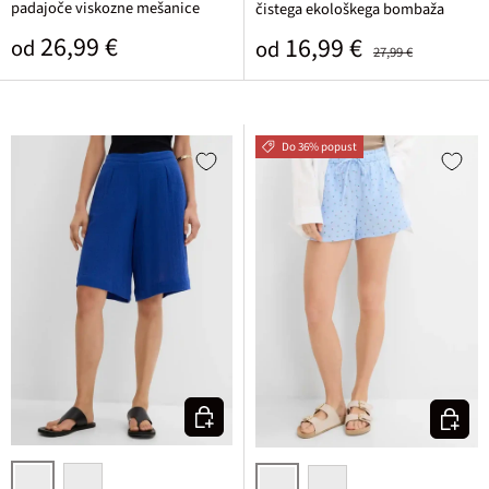
padajoče viskozne mešanice
čistega ekološkega bombaža
Običajna cena
26,99 €
Prodajna cena
Običajna cena
16,99 €
od
od
27,99 €
Do 36% popust
Izberi varianto
Izberi v