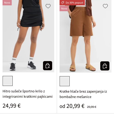
Novo
Do 30% popust
Novo
Izberi varianto
Izberi v
črna
cimetovo rjava
Hitro sušeče športno krilo z
Kratke hlače brez zapenjanja iz
integriranimi kratkimi pajkicami
bombažne mešanice
Običajna cena
24,99 €
Prodajna cena
Običajna cena
20,99 €
od
29,99 €