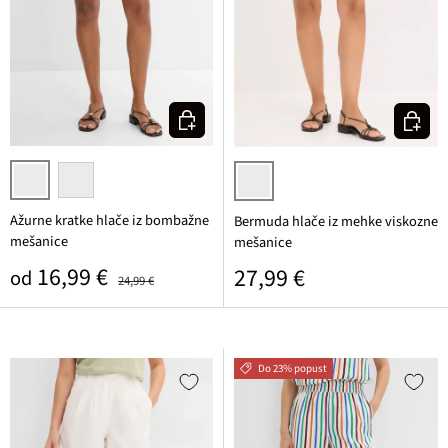
Izberi varianto
Izberi v
črna
svetlo peščena
mat kamelja/temno rjava potiska
Ažurne kratke hlače iz bombažne
Bermuda hlače iz mehke viskozne
mešanice
mešanice
Prodajna cena
Običajna cena
16,99 €
Običajna cena
27,99 €
od
24,99 €
Do 23% popust