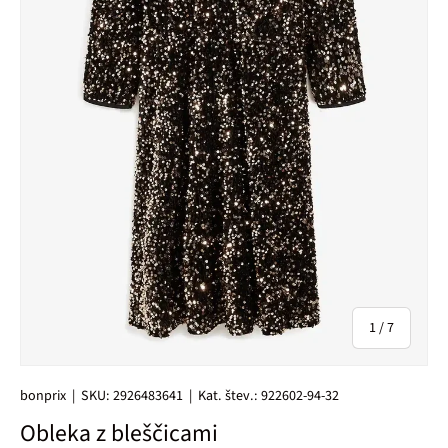
od
1
/
7
bonprix
|
SKU:
2926483641
|
Kat. štev.:
922602-94-32
Obleka z bleščicami