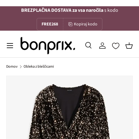
BREZPLAČNA DOSTAVA za vsa naročila
s kodo
Na vsebino
FREE268
Kopiraj kodo
Menu
Iskanje
Prijava
Koša
Iskanje
Iskanje
Domov
Obleka z bleščicami
Slika 1 je zdaj na voljo v galerijskem pogledu
Preskoči na informacije o izdelku