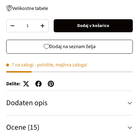
Velikostne tabele
Količina
Dodaj v košarico
Decrease quantity
Increase quantity
Dodaj na seznam želja
7 na zalogi
- pohitite, majhna zaloga!
Delite:
Dodaten opis
Ocene (15)