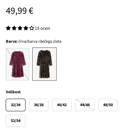
Običajna cena
49,99 €
15 ocen
Barva:
črna/barva rdečega zlata
jagodna
črna/barva rdečega zlata
Velikost
32/34
36/38
40/42
44/46
48/50
52/54