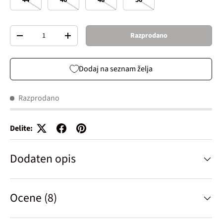
Količina
Razprodano
Decrease quantity
Increase quantity
Dodaj na seznam želja
Razprodano
Delite:
Dodaten opis
Ocene (8)