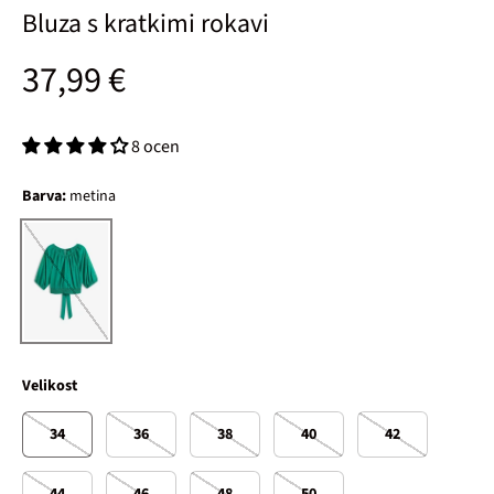
Bluza s kratkimi rokavi
Običajna cena
37,99 €
8 ocen
Barva:
metina
metina
Velikost
34
36
38
40
42
44
46
48
50