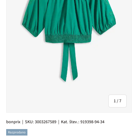
od
1
/
7
bonprix
|
SKU:
3003267589
|
Kat. štev.:
919398-94-34
Razprodano