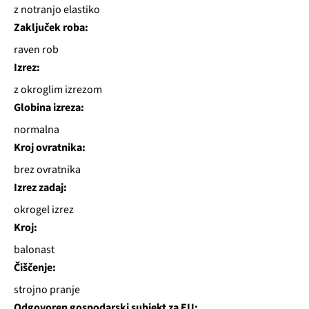
z notranjo elastiko
Zaključek roba:
raven rob
Izrez:
z okroglim izrezom
Globina izreza:
normalna
Kroj ovratnika:
brez ovratnika
Izrez zadaj:
okrogel izrez
Kroj:
balonast
Čiščenje:
strojno pranje
Odgovoren gospodarski subjekt za EU: