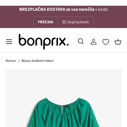
BREZPLAČNA DOSTAVA za vsa naročila
s kodo
Na vsebino
FREE268
Kopiraj kodo
Menu
Iskanje
Prijava
Koša
Iskanje
Iskanje
Domov
Bluza s kratkimi rokavi
Slika 1 je zdaj na voljo v galerijskem pogledu
Preskoči na informacije o izdelku