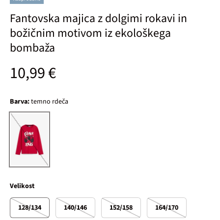
Fantovska majica z dolgimi rokavi in
božičnim motivom iz ekološkega
bombaža
Običajna cena
10,99 €
Barva:
temno rdeča
temno rdeča
Velikost
128/134
140/146
152/158
164/170