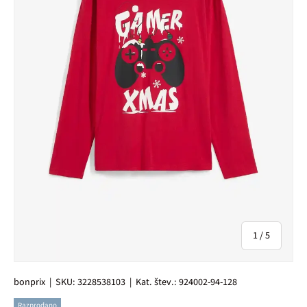
od
1
/
5
bonprix
|
SKU:
3228538103
|
Kat. štev.:
924002-94-128
Razprodano