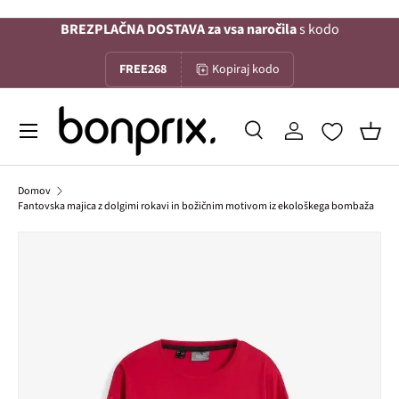
BREZPLAČNA DOSTAVA za vsa naročila
s kodo
Na vsebino
FREE268
Kopiraj kodo
Menu
Iskanje
Prijava
Koša
Iskanje
Iskanje
Domov
Fantovska majica z dolgimi rokavi in božičnim motivom iz ekološkega bombaža
Slika 1 je zdaj na voljo v galerijskem pogledu
Preskoči na informacije o izdelku