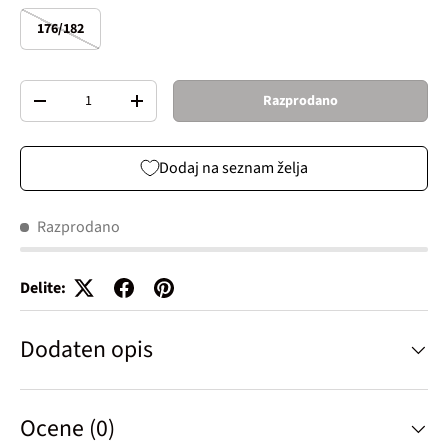
176/182
Količina
Razprodano
Decrease quantity
Increase quantity
Dodaj na seznam želja
Razprodano
Delite:
Dodaten opis
Ocene (0)