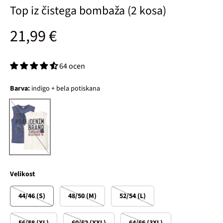
Top iz čistega bombaža (2 kosa)
Običajna cena
21,99 €
64 ocen
Barva:
indigo + bela potiskana
indigo + bela potiskana
Velikost
44/46 (S)
48/50 (M)
52/54 (L)
56/58 (XL)
60/62 (XXL)
64/66 (3XL)