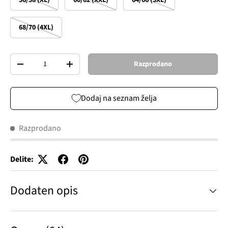
68/70 (4XL)
Količina
Razprodano
Decrease quantity
Increase quantity
Dodaj na seznam želja
Razprodano
Delite:
Dodaten opis