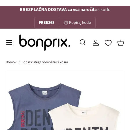
BREZPLAČNA DOSTAVA za vsa naročila
s kodo
Na vsebino
FREE268
Kopiraj kodo
Menu
Iskanje
Prijava
Koša
Iskanje
Iskanje
Domov
Top iz čistega bombaža (2 kosa)
Slika 1 je zdaj na voljo v galerijskem pogledu
Preskoči na informacije o izdelku