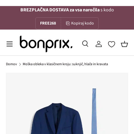
BREZPLAČNA DOSTAVA za vsa naročila
s kodo
Na vsebino
FREE268
Kopiraj kodo
Menu
Iskanje
Prijava
Koša
Iskanje
Iskanje
Domov
Moška obleka v klasičnem kroju: suknjič, hlače in kravata
Slika 1 je zdaj na voljo v galerijskem pogledu
Preskoči na informacije o izdelku