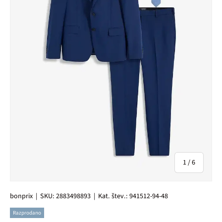
od
1
/
6
bonprix
|
SKU:
2883498893
|
Kat. štev.:
941512-94-48
Razprodano