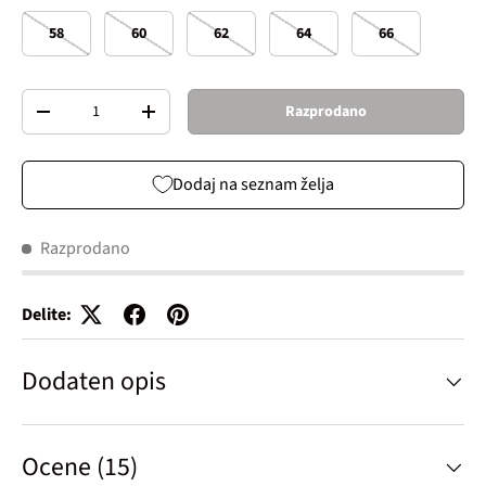
58
60
62
64
66
Količina
Razprodano
Decrease quantity
Increase quantity
Dodaj na seznam želja
Razprodano
Delite:
Dodaten opis
Ocene (15)