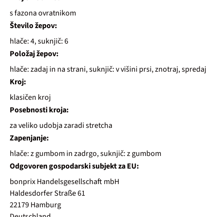
s fazona ovratnikom
Število žepov:
hlače: 4, suknjič: 6
Položaj žepov:
hlače: zadaj in na strani, suknjič: v višini prsi, znotraj, spredaj
Kroj:
klasičen kroj
Posebnosti kroja:
za veliko udobja zaradi stretcha
Zapenjanje:
hlače: z gumbom in zadrgo, suknjič: z gumbom
Odgovoren gospodarski subjekt za EU:
bonprix Handelsgesellschaft mbH
Haldesdorfer Straße 61
22179 Hamburg
Deutschland