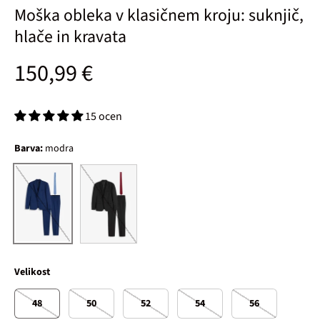
Moška obleka v klasičnem kroju: suknjič,
hlače in kravata
Običajna cena
150,99 €
15 ocen
Barva:
modra
črna
modra
Velikost
48
50
52
54
56