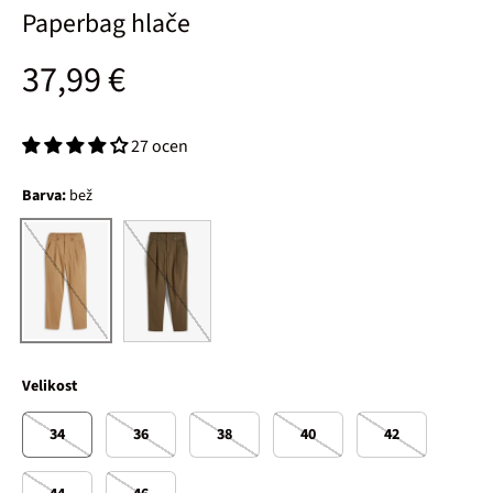
Paperbag hlače
Običajna cena
37,99 €
27 ocen
Barva:
bež
mulj
bež
Velikost
34
36
38
40
42