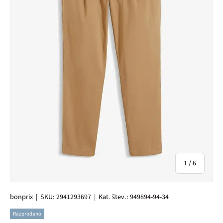
od
1
/
6
bonprix
|
SKU:
2941293697
|
Kat. štev.:
949894-94-34
Razprodano