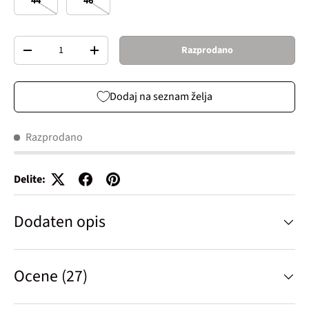
44
46
Količina
Razprodano
Decrease quantity
Increase quantity
Dodaj na seznam želja
Razprodano
Delite:
Dodaten opis
Ocene (27)