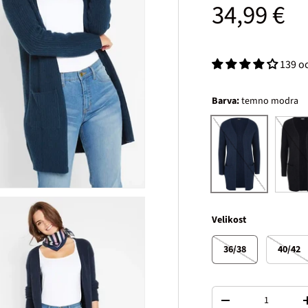
Običajna
34,99 €
139 o
Barva:
temno modra
črna
temno modra
Velikost
36/38
40/42
Količina
Decrease quantity