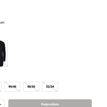
 cena
cen
44/46
48/50
52/54
Razprodano
Increase quantity