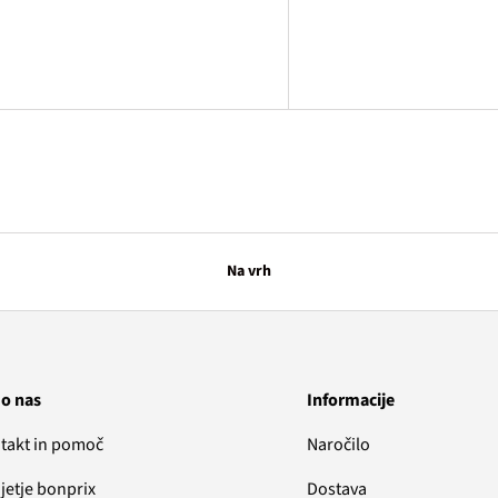
Na vrh
 o nas
Informacije
takt in pomoč
Naročilo
jetje bonprix
Dostava