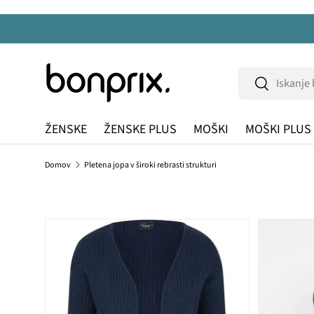
Na vsebino
Iskanje
Iskanje
ŽENSKE
ŽENSKE PLUS
MOŠKI
MOŠKI PLUS
Domov
Pletena jopa v široki rebrasti strukturi
Preskoči na informacije o izdelku