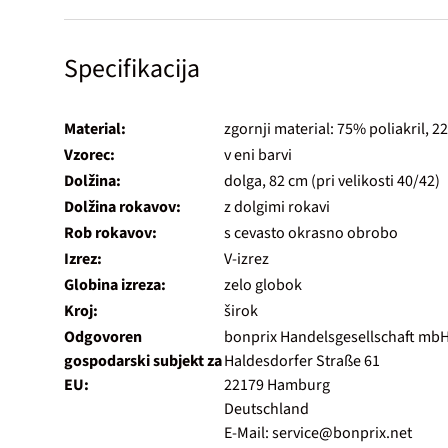
Specifikacija
Material:
zgornji material: 75% poliakril, 2
Vzorec:
v eni barvi
Dolžina:
dolga, 82 cm (pri velikosti 40/42)
Dolžina rokavov:
z dolgimi rokavi
Rob rokavov:
s cevasto okrasno obrobo
Izrez:
V-izrez
Globina izreza:
zelo globok
Kroj:
širok
Odgovoren
bonprix Handelsgesellschaft mb
gospodarski subjekt za
Haldesdorfer Straße 61
EU:
22179 Hamburg
Deutschland
E-Mail: service@bonprix.net