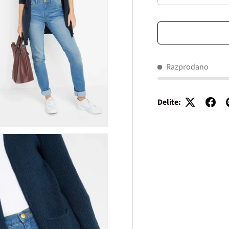
Razprodano
Delite: