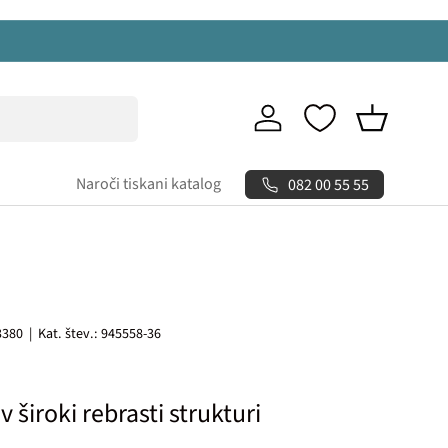
Prijava
Košarica
Naroči tiskani katalog
082 00 55 55
3380
|
Kat. štev.:
945558-36
v široki rebrasti strukturi