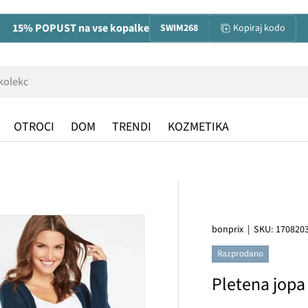
15% POPUST na vse kopalke
SWIM268
Kopiraj kodo
OTROCI
DOM
TRENDI
KOZMETIKA
bonprix
|
SKU:
170820
Razprodano
Pletena jopa 