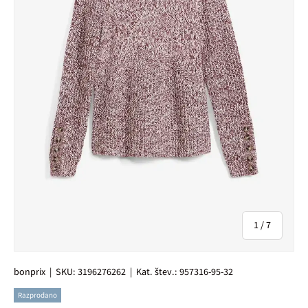
od
1
/
7
bonprix
|
SKU:
3196276262
|
Kat. štev.:
957316-95-32
Razprodano