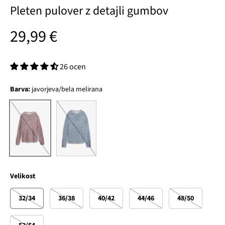
Pleten pulover z detajli gumbov
Običajna cena
29,99 €
26 ocen
Barva:
javorjeva/bela melirana
barva jeansa/bela melirana
javorjeva/bela melirana
Velikost
32/34
36/38
40/42
44/46
48/50