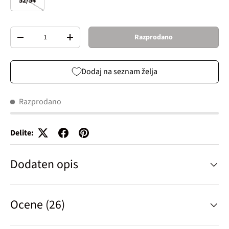
52/54
Količina
Razprodano
Decrease quantity
Increase quantity
Dodaj na seznam želja
Razprodano
Delite:
Dodaten opis
Ocene (26)