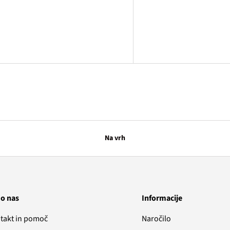
Na vrh
 o nas
Informacije
takt in pomoč
Naročilo