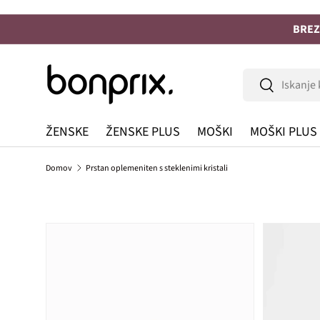
Na vsebino
BREZ
Iskanje
Iskanje
ŽENSKE
ŽENSKE PLUS
MOŠKI
MOŠKI PLUS
Domov
Prstan oplemeniten s steklenimi kristali
Preskoči na informacije o izdelku