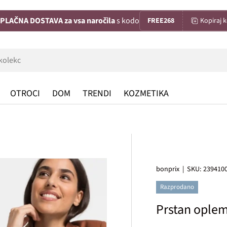
PLAČNA DOSTAVA za vsa naročila
s kodo
FREE268
Kopiraj 
OTROCI
DOM
TRENDI
KOZMETIKA
bonprix
|
SKU:
239410
Razprodano
Prstan opleme