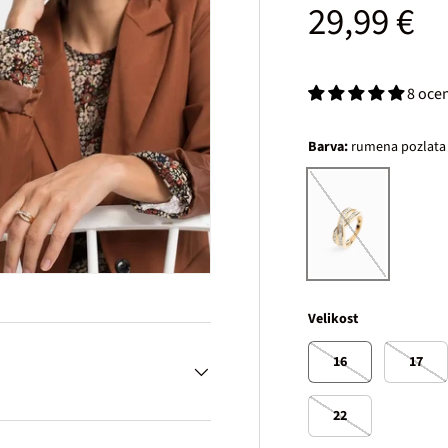
Običajna
29,99 €
8 oce
Barva:
rumena pozlata
rumena pozlata
Velikost
16
17
22