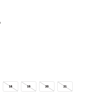
 cena
n
18
19
20
21