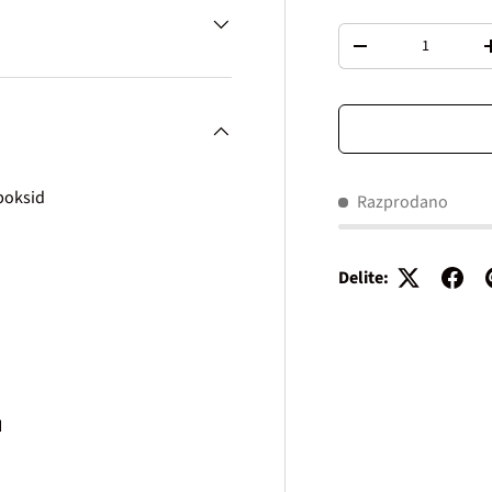
Količina
Decrease quantity
poksid
Razprodano
Delite:
H