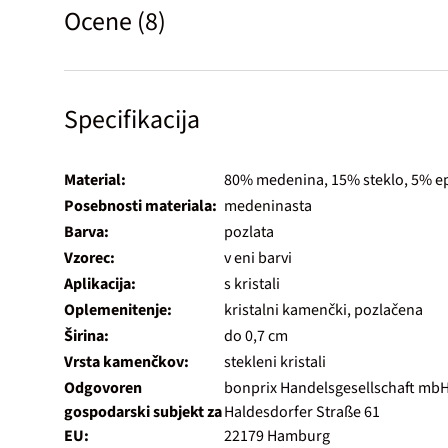
Ocene (8)
Specifikacija
Material:
80% medenina, 15% steklo, 5% e
Posebnosti materiala:
medeninasta
Barva:
pozlata
Vzorec:
v eni barvi
Aplikacija:
s kristali
Oplemenitenje:
kristalni kamenčki, pozlačena
Širina:
do 0,7 cm
Vrsta kamenčkov:
stekleni kristali
Odgovoren
bonprix Handelsgesellschaft mb
gospodarski subjekt za
Haldesdorfer Straße 61
EU:
22179 Hamburg