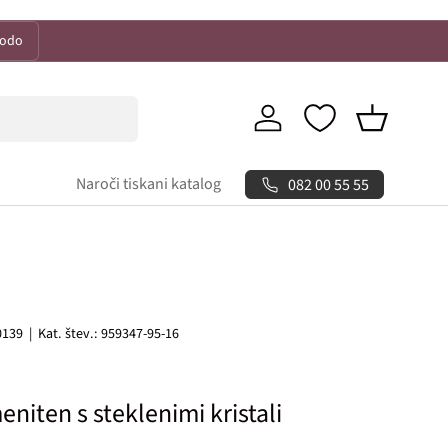
kodo
Prijava
Košarica
Naroči tiskani katalog
082 00 55 55
0139
|
Kat. štev.:
959347-95-16
niten s steklenimi kristali