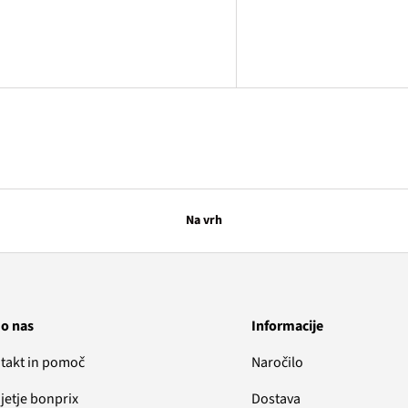
Na vrh
 o nas
Informacije
takt in pomoč
Naročilo
jetje bonprix
Dostava