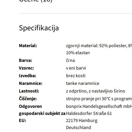
Specifikacija
Material:
zgornji material: 92% poliester, 
10% elastan
Barva:
črna
Vzorec:
v eni barvi
Izvedba:
brez kosti
Naramnice:
tanke naramnice
Lastnosti:
z odprtino, z nastavljivo širino
Čiščenje:
strojno pranje pri 30°C s program
Odgovoren
bonprix Handelsgesellschaft mb
gospodarski subjekt za
Haldesdorfer Straße 61
EU:
22179 Hamburg
Deutschland