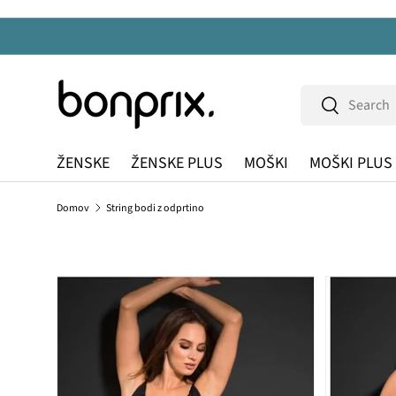
Na vsebino
Iskanje
Iskanje
ŽENSKE
ŽENSKE PLUS
MOŠKI
MOŠKI PLUS
Domov
String bodi z odprtino
Preskoči na informacije o izdelku