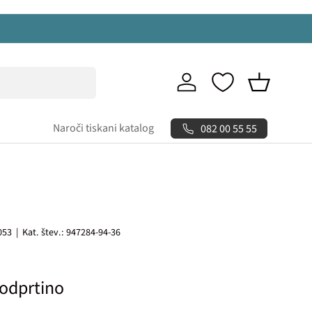
Prijava
Košarica
Naroči tiskani katalog
082 00 55 55
053
|
Kat. štev.:
947284-94-36
 odprtino