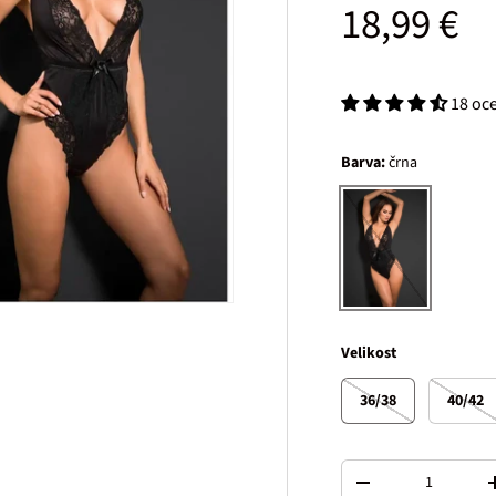
Običajna
18,99 €
18 oc
Barva:
črna
črna
Velikost
36/38
40/42
Količina
Decrease quantity