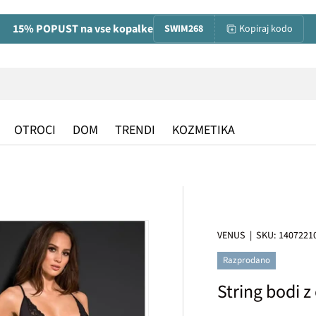
15% POPUST na vse kopalke
SWIM268
Kopiraj kodo
OTROCI
DOM
TRENDI
KOZMETIKA
VENUS
|
SKU:
1407221
Razprodano
String bodi z