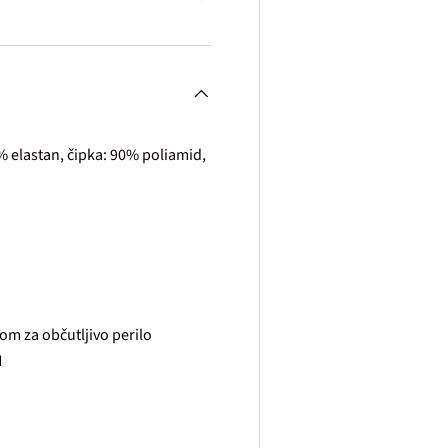
8% elastan, čipka: 90% poliamid,
om za občutljivo perilo
H