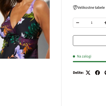
Velikostne tabele
Količina
Decrease quantity
Na zalogi
Delite: