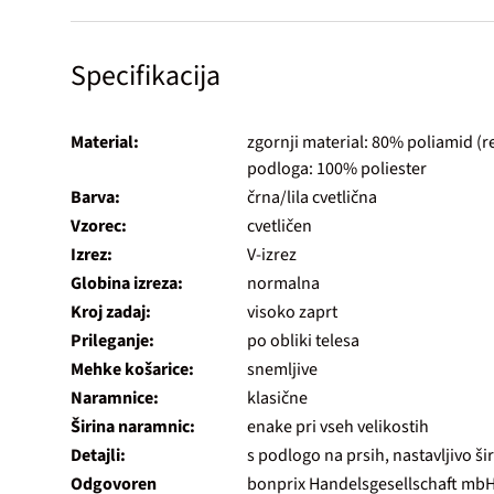
Specifikacija
Material:
zgornji material: 80% poliamid (re
podloga: 100% poliester
Barva:
črna/lila cvetlična
Vzorec:
cvetličen
Izrez:
V-izrez
Globina izreza:
normalna
Kroj zadaj:
visoko zaprt
Prileganje:
po obliki telesa
Mehke košarice:
snemljive
Naramnice:
klasične
Širina naramnic:
enake pri vseh velikostih
Detajli:
s podlogo na prsih, nastavljivo ši
Odgovoren
bonprix Handelsgesellschaft mb