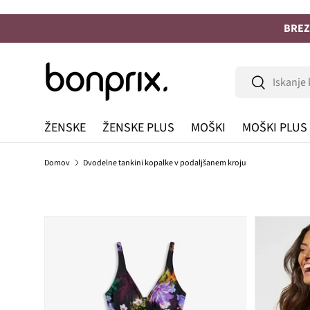
Na vsebino
BREZ
Iskanje
Iskanje
ŽENSKE
ŽENSKE PLUS
MOŠKI
MOŠKI PLUS
Domov
Dvodelne tankini kopalke v podaljšanem kroju
Preskoči na informacije o izdelku