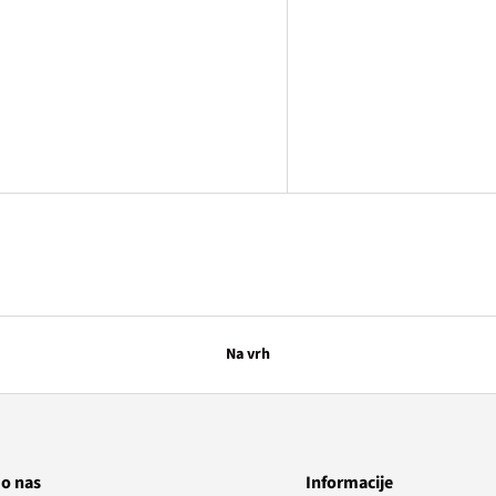
Na vrh
 o nas
Informacije