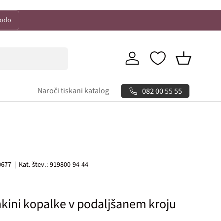
kodo
Prijava
Košarica
Naroči tiskani katalog
082 00 55 55
0677
|
Kat. štev.:
919800-94-44
kini kopalke v podaljšanem kroju