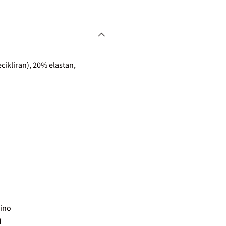
cikliran), 20% elastan,
rino
H