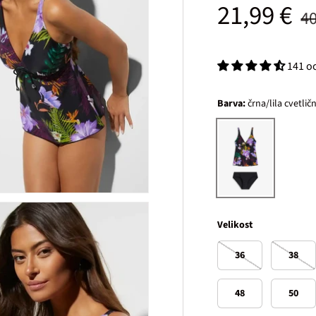
Prodajna
Ob
21,99 €
40
141 o
Barva:
črna/lila cvetlič
črna/lila cvetlična
Velikost
36
38
48
50