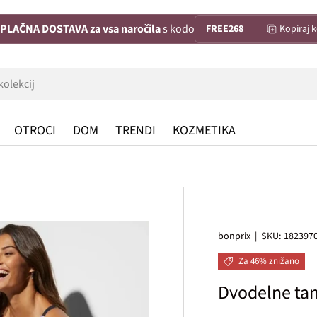
PLAČNA DOSTAVA za vsa naročila
s kodo
FREE268
Kopiraj 
OTROCI
DOM
TRENDI
KOZMETIKA
bonprix
|
SKU:
182397
Za 46% znižano
Dvodelne tan