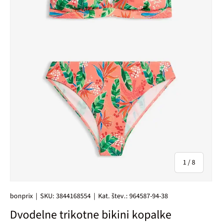
od
1
/
8
bonprix
|
SKU:
3844168554
|
Kat. štev.:
964587-94-38
Dvodelne trikotne bikini kopalke