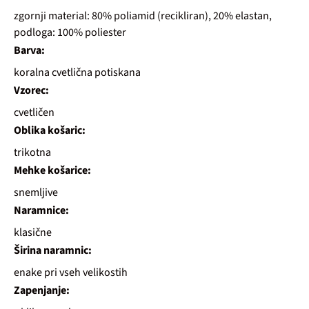
zgornji material: 80% poliamid (recikliran), 20% elastan,
podloga: 100% poliester
Barva:
koralna cvetlična potiskana
Vzorec:
cvetličen
Oblika košaric:
trikotna
Mehke košarice:
snemljive
Naramnice:
klasične
Širina naramnic:
enake pri vseh velikostih
Zapenjanje: