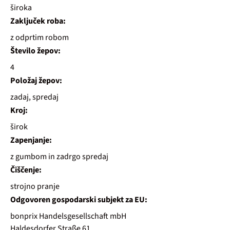
široka
Zaključek roba:
z odprtim robom
Število žepov:
4
Položaj žepov:
zadaj, spredaj
Kroj:
širok
Zapenjanje:
z gumbom in zadrgo spredaj
Čiščenje:
strojno pranje
Odgovoren gospodarski subjekt za EU:
bonprix Handelsgesellschaft mbH
Haldesdorfer Straße 61