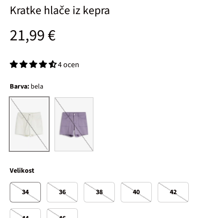
Kratke hlače iz kepra
Običajna cena
21,99 €
4 ocen
Barva:
bela
dimno vijolična
bela
Velikost
34
36
38
40
42