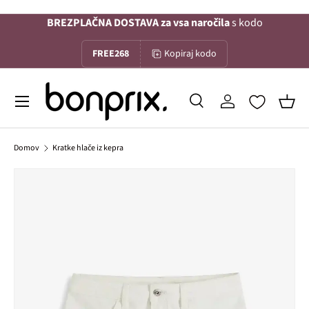
BREZPLAČNA DOSTAVA za vsa naročila
s kodo
Na vsebino
FREE268
Kopiraj kodo
Menu
Iskanje
Prijava
Koša
Iskanje
Iskanje
Domov
Kratke hlače iz kepra
Slika 1 je zdaj na voljo v galerijskem pogledu
Preskoči na informacije o izdelku