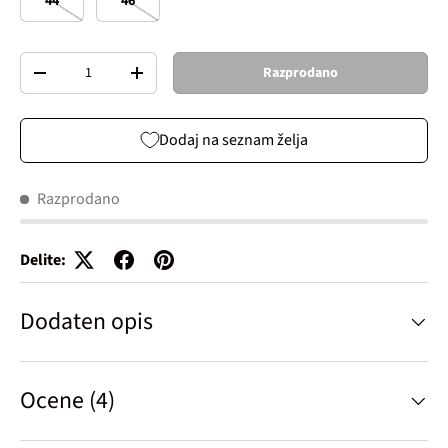
44
46
Količina
Razprodano
Decrease quantity
Increase quantity
Dodaj na seznam želja
Razprodano
Delite:
Dodaten opis
Ocene (4)