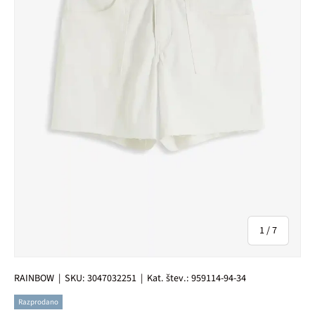
od
1
/
7
RAINBOW
|
SKU:
3047032251
|
Kat. štev.:
959114-94-34
Razprodano